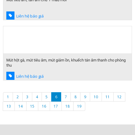
Liên hệ báo giá
Mút hột gà, mút tiêu âm, mút giảm ồn, khuếch tán âm thanh cho phòng
thu
Liên hệ báo giá
1
2
3
4
5
6
7
8
9
10
11
12
13
14
15
16
17
18
19