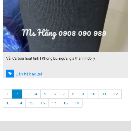
Vải Carbon hoạt tính | Không bụi ngứa, giá thành hợp lý
Liên hệ báo giá
1
2
3
4
5
6
7
8
9
10
11
12
13
14
15
16
17
18
19