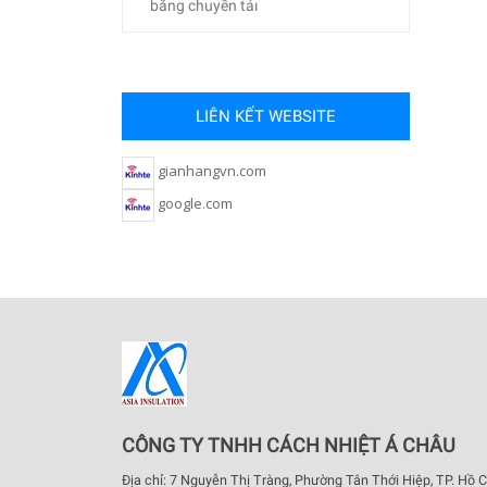
băng chuyền tảı
LIÊN KẾT WEBSITE
gianhangvn.com
google.com
CÔNG TY TNHH CÁCH NHIỆT Á CHÂU
Địa chỉ: 7 Nguyễn Thị Tràng, Phường Tân Thới Hiệp, TP. Hồ C