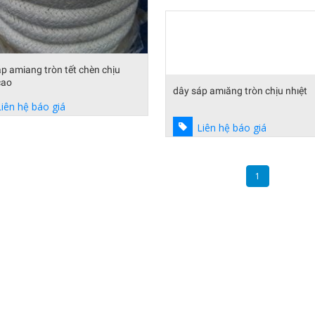
p amiang tròn tết chèn chịu
cao
dây sáp amıăng tròn chịu nhıệt
Liên hệ báo giá
Liên hệ báo giá
1