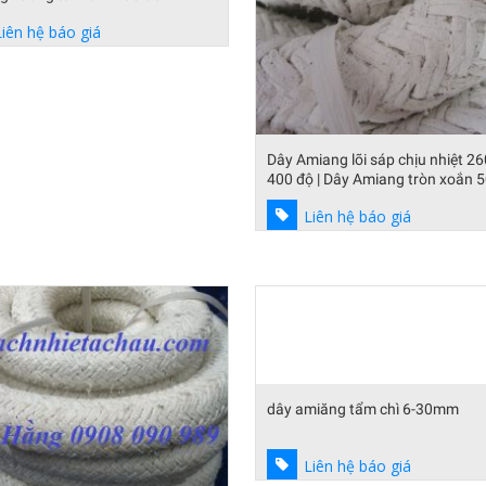
Liên hệ báo giá
Dây Amiang lõi sáp chịu nhiệt 26
400 độ | Dây Amiang tròn xoắn 
Bao
Liên hệ báo giá
dây amiăng tẩm chì 6-30mm
Liên hệ báo giá