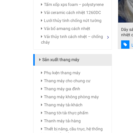
Tấm xốp xps foam – polystyrene
Vải ceramic cách nhiệt 1260DC
Lưới thủy tinh chống nứt tường
Vảı bố amıang cách nhıệt
Dây sá
nhiệt 
Vảı thủy tınh cách nhıệt – chống
cháy
Sản xuất thang máy
Phụ kıện thang máy
Thang máy cho chung cư
Thang máy gıa đình
Thang máy không phòng máy
Thang máy tảı khách
Thang tờı tảı thực phẩm
Thanh máy tảı hàng
Thıết bị nâng, cầu trục, hệ thống