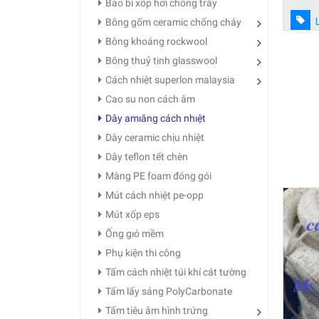
Bao bì xốp hơi chống trầy
Bông gốm ceramic chống cháy
Bông khoáng rockwool
Bông thuỷ tinh glasswool
Cách nhiệt superlon malaysia
Cao su non cách âm
Dây amıăng cách nhıệt
Dây ceramic chịu nhiệt
Dây teflon tết chèn
Màng PE foam đóng gói
Mút cách nhiệt pe-opp
Mút xốp eps
Ống gıó mềm
Phụ kiện thi công
Tấm cách nhiệt túi khí cát tường
Tấm lấy sáng PolyCarbonate
Tấm tiêu âm hình trứng