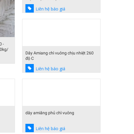
Liên hệ báo giá
0 -
50kg/
Dây Amiang chì vuông chịu nhiệt 260
độ C
Liên hệ báo giá
dây amiăng phủ chì vuông
Liên hệ báo giá