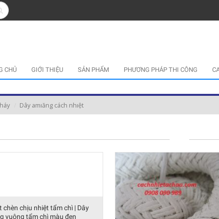
G CHỦ
GIỚI THIỆU
SẢN PHẨM
PHƯƠNG PHÁP THI CÔNG
C
cháy
Dây amıăng cách nhıệt
t chèn chịu nhiệt tẩm chì | Dây
g vuông tẩm chì màu đen