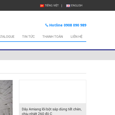
TIẾNG VIỆT
ENGLISH
Hotline 0908 090 989
ATALOGUE
TIN TỨC
THANH TOÁN
LIÊN HỆ
Dây Amiang lõi bột sáp dùng tết chèn,
chịu nhiệt 260 độ C