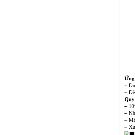
Ứng
– Đư
– Đề
Quy
– 10
– Nh
– Mà
– Xu