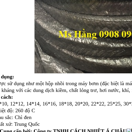
 dụng:
ợc sử dụng như một hộp nhồi trong máy bơm (đặc biệt là má
 kháng với các dung dịch kiềm, chất lỏng trơ, hơi nước, khí
 cách:
*10, 12*12, 14*14, 16*16, 18*18, 20*20, 22*22, 25*25, 30*
iệt độ: 260 độ C
u sắc: Chì đen
ất xứ: Trung Quốc
Cung cấp bởi: Công ty TNHH CÁCH NHIỆT Á CHÂU