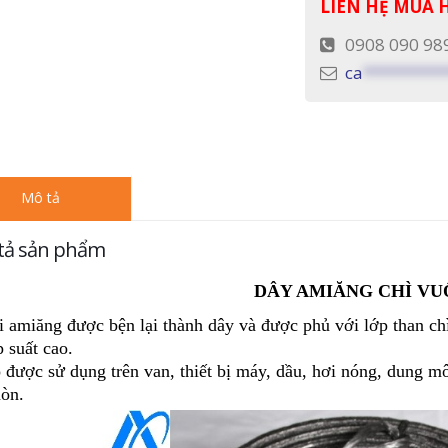
LIÊN HỆ MUA
0908 090 98
ca
*********
Mô tả
tả sản phẩm
DÂY AMIĂNG CHÌ V
i amiăng được bện lại thành dây và được phủ với lớp than chì
p suất cao.
 được sử dụng trên van, thiết bị máy, dầu, hơi nóng, dung mô
òn.