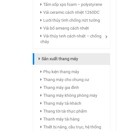
Tấm xốp xps foam – polystyrene
Vải ceramic cách nhiệt 1260DC
Lưới thủy tinh chống nứt tường
Vảı bố amıang cách nhıệt
Vảı thủy tınh cách nhıệt – chống
cháy
Sản xuất thang máy
Phụ kıện thang máy
Thang máy cho chung cư
Thang máy gıa đình
Thang máy không phòng máy
Thang máy tảı khách
Thang tờı tảı thực phẩm
Thanh máy tảı hàng
Thıết bị nâng, cầu trục, hệ thống