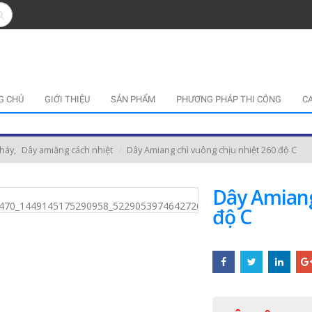
G CHỦ
GIỚI THIỆU
SẢN PHẨM
PHƯƠNG PHÁP THI CÔNG
C
cháy
,
Dây amıăng cách nhıệt
Dây Amiang chì vuông chịu nhiệt 260 độ C
Dây Amiang
độ C