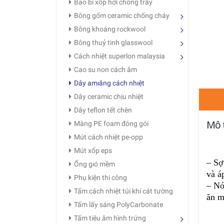
Bao bì xốp hơi chống trầy
Bông gốm ceramic chống cháy
Bông khoáng rockwool
Bông thuỷ tinh glasswool
Cách nhiệt superlon malaysia
Cao su non cách âm
Dây amıăng cách nhıệt
Dây ceramic chịu nhiệt
Dây teflon tết chèn
Mô 
Màng PE foam đóng gói
Mút cách nhiệt pe-opp
Mút xốp eps
– Sợ
Ống gıó mềm
và á
Phụ kiện thi công
– Nó
Tấm cách nhiệt túi khí cát tường
ăn m
Tấm lấy sáng PolyCarbonate
Tấm tiêu âm hình trứng