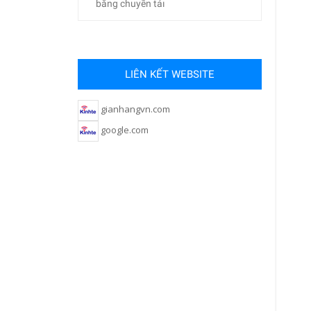
băng chuyền tảı
LIÊN KẾT WEBSITE
gianhangvn.com
google.com