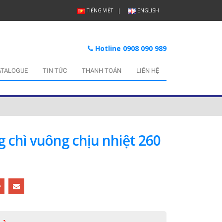
TIẾNG VIỆT
ENGLISH
Hotline 0908 090 989
ATALOGUE
TIN TỨC
THANH TOÁN
LIÊN HỆ
 chì vuông chịu nhiệt 260