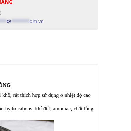
 HÀNG
9
***
@
*******
om.vn
UÔNG
 khô, rất thích hợp sử dụng ở nhiệt độ cao
i, hydrocabons, khí đốt, amoniac, chất lỏng