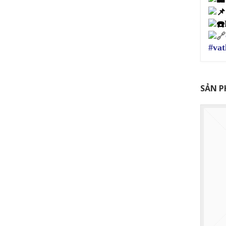
#vat
SẢN P
Dây Amiang lõi bột sáp dùng tết chèn,
chịu nhiệt 260 độ C
Liên hệ báo giá