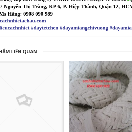
7 Nguyễn Thị Tràng, KP 6, P. Hiệp Thành, Quận 12, HC
Ms Hằng: 0908 090 989
cachnhietachau.com
lieucachnhiet
#daytetchen
#dayamiangchivuong
#dayamia
HẨM LIÊN QUAN