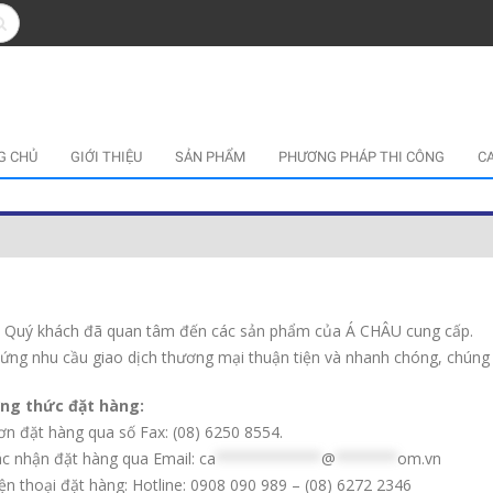
G CHỦ
GIỚI THIỆU
SẢN PHẨM
PHƯƠNG PHÁP THI CÔNG
C
 Quý khách đã quan tâm đến các sản phẩm của Á CHÂU cung cấp.
ứng nhu cầu giao dịch thương mại thuận tiện và nhanh chóng, chúng tô
ng thức đặt hàng:
ơn đặt hàng qua số Fax: (08) 6250 8554.
ác nhận đặt hàng qua Email:
ca
************
@
*******
om.vn
iện thoại đặt hàng: Hotline: 0908 090 989 – (08) 6272 2346