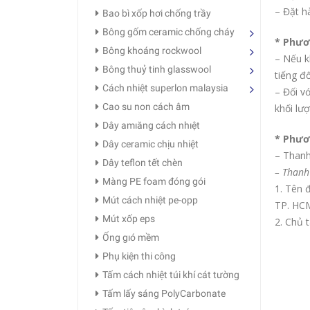
– Đặt h
Bao bì xốp hơi chống trầy
Bông gốm ceramic chống cháy
* Phươ
Bông khoáng rockwool
– Nếu k
Bông thuỷ tinh glasswool
tiếng đ
Cách nhiệt superlon malaysia
– Đối v
Cao su non cách âm
khối lư
Dây amıăng cách nhıệt
* Phươ
Dây ceramic chịu nhiệt
– Thanh
Dây teflon tết chèn
– Thanh
Màng PE foam đóng gói
1. Tên 
Mút cách nhiệt pe-opp
TP. HC
Mút xốp eps
2. Chủ 
Ống gıó mềm
Phụ kiện thi công
Tấm cách nhiệt túi khí cát tường
Tấm lấy sáng PolyCarbonate