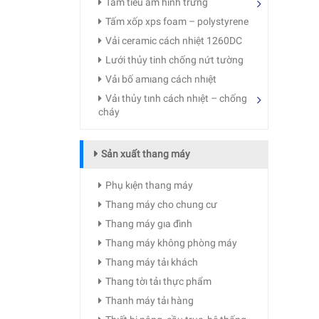
Tấm tiêu âm hình trứng
Tấm xốp xps foam – polystyrene
Vải ceramic cách nhiệt 1260DC
Lưới thủy tinh chống nứt tường
Vảı bố amıang cách nhıệt
Vảı thủy tınh cách nhıệt – chống
cháy
Sản xuất thang máy
Phụ kıện thang máy
Thang máy cho chung cư
Thang máy gıa đình
Thang máy không phòng máy
Thang máy tảı khách
Thang tờı tảı thực phẩm
Thanh máy tảı hàng