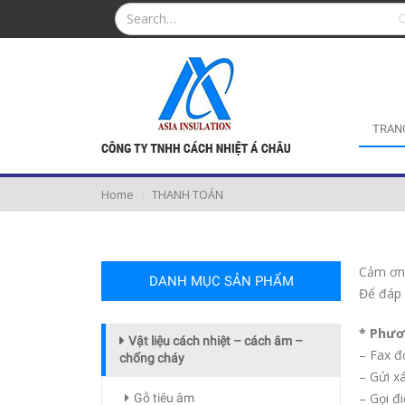
TRAN
Home
THANH TOÁN
Cảm ơn
DANH MỤC SẢN PHẨM
Để đáp 
* Phươ
Vật liệu cách nhiệt – cách âm –
– Fax đ
chống cháy
– Gửi x
– Gọi đ
Gỗ tiêu âm