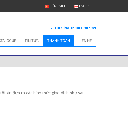
TIẾNG VIỆT
ENGLISH
Hotline 0908 090 989
ATALOGUE
TIN TỨC
THANH TOÁN
LIÊN HỆ
i xin đưa ra các hình thức giao dịch như sau: