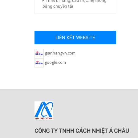
Thıết bị nâng, cầu trục, hệ thống
băng chuyền tảı
LIÊN KẾT WEBSITE
gianhangvn.com
google.com
CÔNG TY TNHH CÁCH NHIỆT Á CHÂU