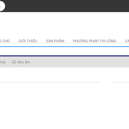
G CHỦ
GIỚI THIỆU
SẢN PHẨM
PHƯƠNG PHÁP THI CÔNG
C
cháy
Gỗ tiêu âm