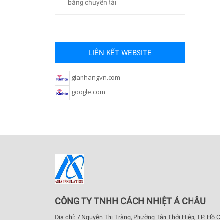
băng chuyền tảı
LIÊN KẾT WEBSITE
gianhangvn.com
google.com
CÔNG TY TNHH CÁCH NHIỆT Á CHÂU
Địa chỉ: 7 Nguyễn Thị Tràng, Phường Tân Thới Hiệp, TP. Hồ C