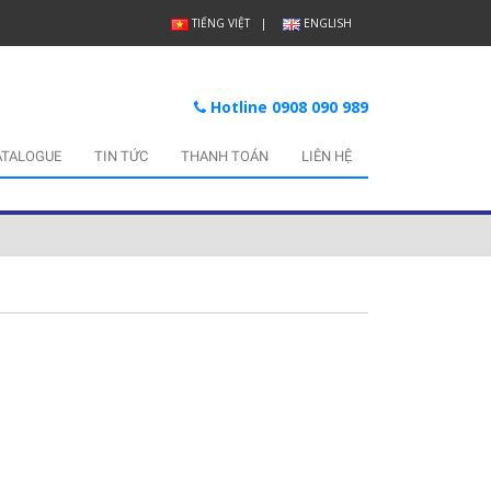
TIẾNG VIỆT
ENGLISH
Hotline 0908 090 989
ATALOGUE
TIN TỨC
THANH TOÁN
LIÊN HỆ