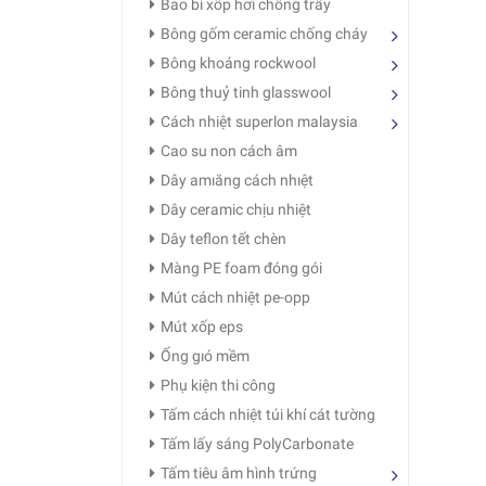
Bao bì xốp hơi chống trầy
Bông gốm ceramic chống cháy
Bông khoáng rockwool
Bông thuỷ tinh glasswool
Cách nhiệt superlon malaysia
Cao su non cách âm
Dây amıăng cách nhıệt
Dây ceramic chịu nhiệt
Dây teflon tết chèn
Màng PE foam đóng gói
Mút cách nhiệt pe-opp
Mút xốp eps
Ống gıó mềm
Phụ kiện thi công
Tấm cách nhiệt túi khí cát tường
Tấm lấy sáng PolyCarbonate
Tấm tiêu âm hình trứng