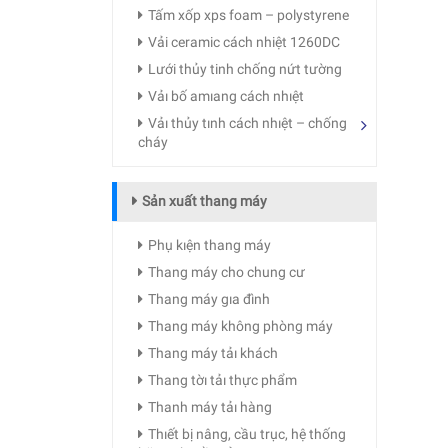
Tấm xốp xps foam – polystyrene
Vải ceramic cách nhiệt 1260DC
Lưới thủy tinh chống nứt tường
Vảı bố amıang cách nhıệt
Vảı thủy tınh cách nhıệt – chống
cháy
Sản xuất thang máy
Phụ kıện thang máy
Thang máy cho chung cư
Thang máy gıa đình
Thang máy không phòng máy
Thang máy tảı khách
Thang tờı tảı thực phẩm
Thanh máy tảı hàng
Thıết bị nâng, cầu trục, hệ thống