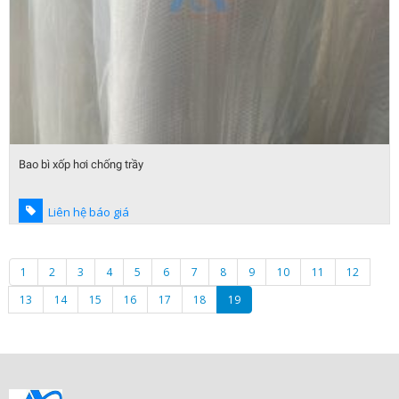
Bao bì xốp hơi chống trầy
Liên hệ báo giá
1
2
3
4
5
6
7
8
9
10
11
12
13
14
15
16
17
18
19