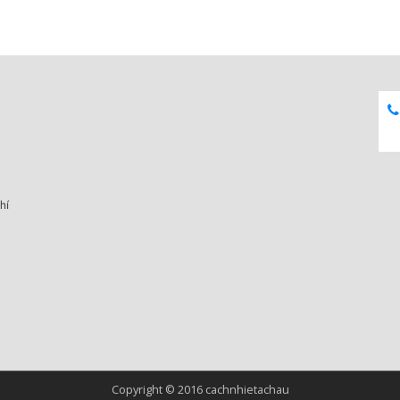
hí
Copyright © 2016 cachnhietachau