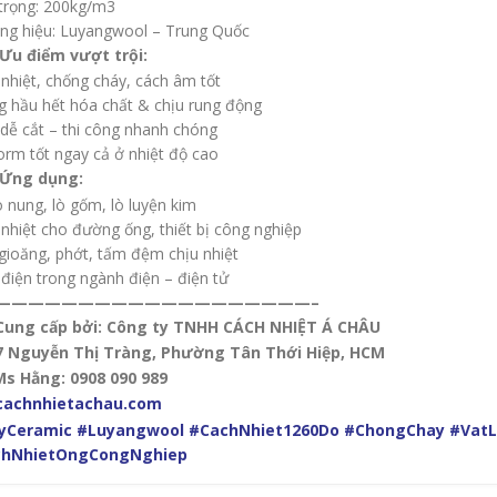
trọng: 200kg/m3
ng hiệu: Luyangwool – Trung Quốc
Ưu điểm vượt trội:
nhiệt, chống cháy, cách âm tốt
 hầu hết hóa chất & chịu rung động
dễ cắt – thi công nhanh chóng
orm tốt ngay cả ở nhiệt độ cao
Ứng dụng:
ò nung, lò gốm, lò luyện kim
nhiệt cho đường ống, thiết bị công nghiệp
ioăng, phớt, tấm đệm chịu nhiệt
điện trong ngành điện – điện tử
———————————————————–
Cung cấp bởi: Công ty TNHH CÁCH NHIỆT Á CHÂU
7 Nguyễn Thị Tràng, Phường Tân Thới Hiệp, HCM
Ms Hằng: 0908 090 989
cachnhietachau.com
yCeramic
#Luyangwool
#CachNhiet1260Do
#ChongChay
#VatL
chNhietOngCongNghiep