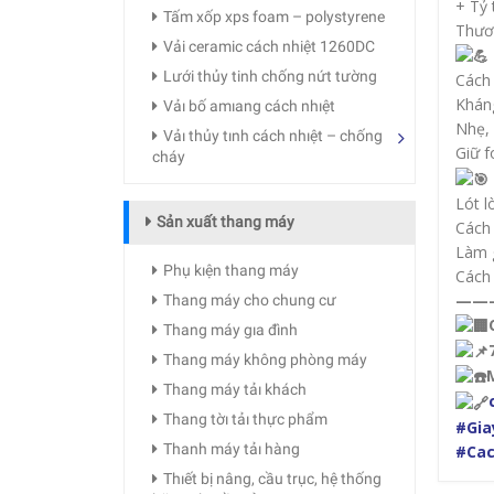
+ Tỷ 
Tấm xốp xps foam – polystyrene
Thươ
Vải ceramic cách nhiệt 1260DC
Lưới thủy tinh chống nứt tường
Cách 
Kháng
Vảı bố amıang cách nhıệt
Nhẹ, 
Vảı thủy tınh cách nhıệt – chống
Giữ f
cháy
Lót l
Sản xuất thang máy
Cách 
Làm g
Phụ kıện thang máy
Cách 
——
Thang máy cho chung cư
Thang máy gıa đình
Thang máy không phòng máy
Thang máy tảı khách
Thang tờı tảı thực phẩm
#Gia
Thanh máy tảı hàng
#Ca
Thıết bị nâng, cầu trục, hệ thống