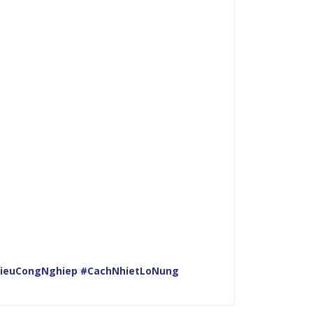
ieuCongNghiep
#CachNhietLoNung