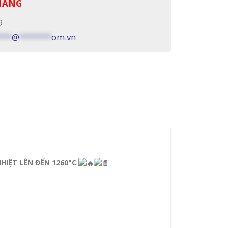
 HÀNG
9
***
@
*******
om.vn
HIỆT LÊN ĐẾN 1260°C