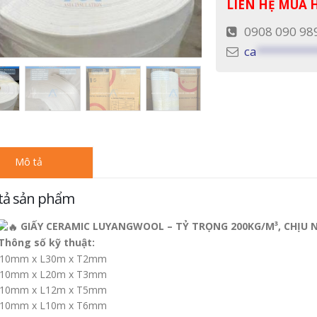
LIÊN HỆ MUA
0908 090 98
ca
*********
Mô tả
tả sản phẩm
GIẤY CERAMIC LUYANGWOOL – TỶ TRỌNG 200KG/M³, CHỊU N
Thông số kỹ thuật:
10mm x L30m x T2mm
10mm x L20m x T3mm
10mm x L12m x T5mm
10mm x L10m x T6mm