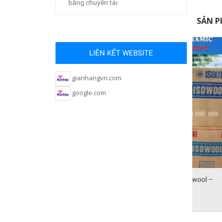
băng chuyền tảı
SẢN P
LIÊN KẾT WEBSITE
gianhangvn.com
google.com
 Giấy chống
Bông Ceramic nhãn hiệu Isowool –
Cuộn 
Malaysia
Liên hệ báo giá