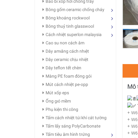
Bao bì xốp hơi chống trầy
Bông gốm ceramic chống cháy
Bông khoáng rockwool
Bông thuỷ tinh glasswool
Cách nhiệt superlon malaysia
Cao su non cách âm
Dây amıăng cách nhıệt
Dây ceramic chịu nhiệt
Dây teflon tết chèn
Màng PE foam đóng gói
Mút cách nhiệt pe-opp
Mô 
Mút xốp eps
Ống gıó mềm
Phụ kiện thi công
+ W6
Tấm cách nhiệt túi khí cát tường
+ W6
+ W6
Tấm lấy sáng PolyCarbonate
+ W6
Tấm tiêu âm hình trứng