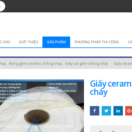
G CHỦ
GIỚI THIỆU
SẢN PHẨM
PHƯƠNG PHÁP THI CÔNG
C
cháy
,
Bông gốm ceramic chống cháy
,
Giấy sợi gốm chống cháy
Giấy ceram
Giấy ceram
cháy