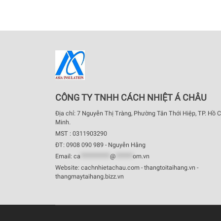
CÔNG TY TNHH CÁCH NHIỆT Á CHÂU
Địa chỉ: 7 Nguyễn Thị Tràng, Phường Tân Thới Hiệp, TP. Hồ C
Minh.
MST : 0311903290
ĐT: 0908 090 989 - Nguyễn Hằng
Email:
ca
************
@
*******
om.vn
Website: cachnhietachau.com - thangtoitaihang.vn -
thangmaytaihang.bizz.vn