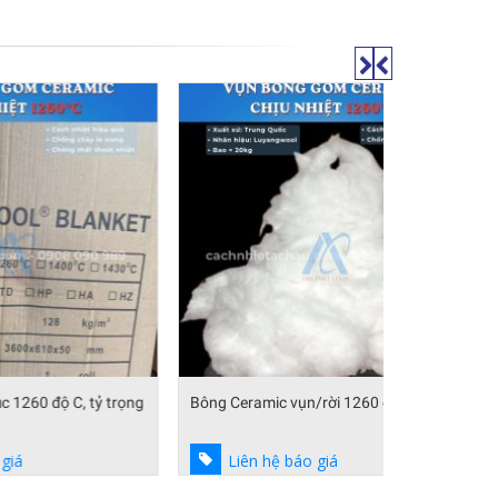
 trọng
Bông Ceramic vụn/rời 1260 độ C
Tấm bông gố
Liên hệ báo giá
Liên hệ