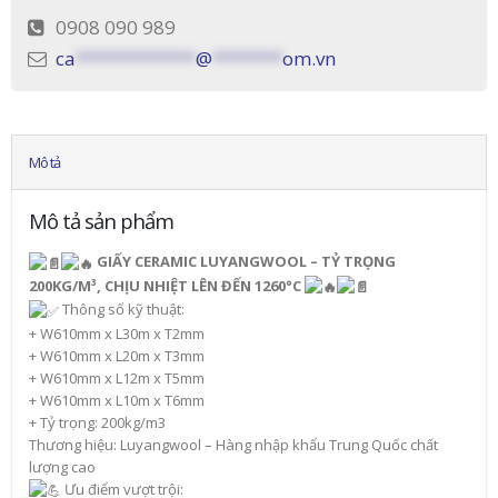
0908 090 989
ca
************
@
*******
om.vn
Mô tả
Mô tả sản phẩm
GIẤY CERAMIC LUYANGWOOL – TỶ TRỌNG
200KG/M³, CHỊU NHIỆT LÊN ĐẾN 1260°C
Thông số kỹ thuật:
+ W610mm x L30m x T2mm
+ W610mm x L20m x T3mm
+ W610mm x L12m x T5mm
+ W610mm x L10m x T6mm
+ Tỷ trọng: 200kg/m3
Thương hiệu: Luyangwool – Hàng nhập khẩu Trung Quốc chất
lượng cao
Ưu điểm vượt trội: