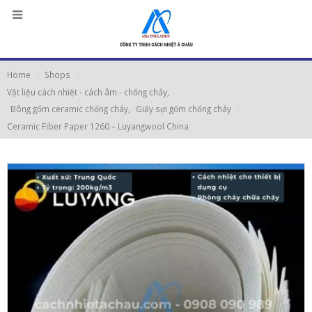
Home
Shops
Vật liệu cách nhiệt - cách âm - chống cháy
,
Bông gốm ceramic chống cháy
,
Giấy sợi gốm chống cháy
Ceramic Fiber Paper 1260 – Luyangwool China