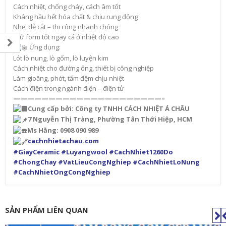
Cách nhiệt, chống cháy, cách âm tốt
Kháng hầu hết hóa chất & chịu rung động
Nhẹ, dễ cắt – thi công nhanh chóng
Giữ form tốt ngay cả ở nhiệt độ cao
Ứng dụng:
Lót lò nung, lò gốm, lò luyện kim
Cách nhiệt cho đường ống, thiết bị công nghiệp
Làm gioăng, phớt, tấm đệm chịu nhiệt
Cách điện trong ngành điện – điện tử
—————————————————————–
Cung cấp bởi: Công ty TNHH CÁCH NHIỆT Á CHÂU
7 Nguyễn Thị Tràng, Phường Tân Thới Hiệp, HCM
Ms Hằng: 0908 090 989
cachnhietachau.com
#GiayCeramic
#Luyangwool
#CachNhiet1260Do
#ChongChay
#VatLieuCongNghiep
#CachNhietLoNung
#CachNhietOngCongNghiep
SẢN PHẨM LIÊN QUAN