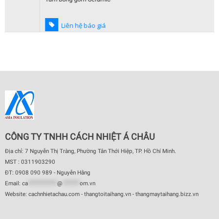
Liên hệ báo giá
CÔNG TY TNHH CÁCH NHIỆT Á CHÂU
Địa chỉ: 7 Nguyễn Thị Tràng, Phường Tân Thới Hiệp, TP. Hồ Chí Minh.
MST : 0311903290
ĐT: 0908 090 989 - Nguyễn Hằng
Email:
ca
************
@
*******
om.vn
Website: cachnhietachau.com - thangtoitaihang.vn - thangmaytaihang.bizz.vn