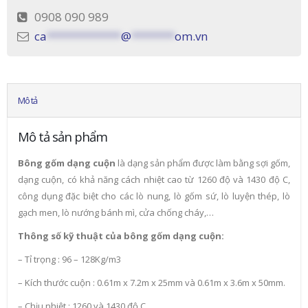
0908 090 989
ca
************
@
*******
om.vn
Mô tả
Mô tả sản phẩm
Bông gốm dạng cuộn
là dạng sản phẩm được làm bằng sợi gốm,
dạng cuộn, có khả năng cách nhiệt cao từ 1260 độ và 1430 độ C,
công dụng đặc biệt cho các lò nung, lò gốm sứ, lò luyện thép, lò
gạch men, lò nướng bánh mì, cửa chống cháy,…
Thông số kỹ thuật của bông gốm dạng cuộn:
– Tỉ trọng : 96 – 128Kg/m3
– Kích thước cuộn : 0.61m x 7.2m x 25mm và 0.61m x 3.6m x 50mm.
– Chịu nhiệt : 1260 và 1430 độ C.