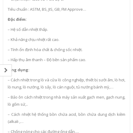
Tiêu chuẩn : ASTM, BS, JIS, GB, FM Approve…
Đặc điểm:
– Hệ số dẫn nhiệt thấp.
– Khả năng chịu nhiệt rất cao.
– Tính ổn định hóa chất & chống sốc nhiệt.
– Hấp thụ âm thanh – Độ bền sản phẩm cao.
Ứng dụng:
– Cách nhiệt trong lò và cửa lò công nghiệp, thiết bị sưởi ấm, lò hơi,
lò nung, lò nướng, lò sấy, lò cán nguội, tủ nướng bánh mỳ,…
– Bảo ôn cách nhiệt trong nhà máy sản xuất gạch men, gạch nung,
lò gốm sứ,..
– Cách nhiệt hệ thống bồn chứa acid, bồn chứa dung dịch kiềm
(alkali ,…
– Chống nóng cho các đường ống dẫn,…