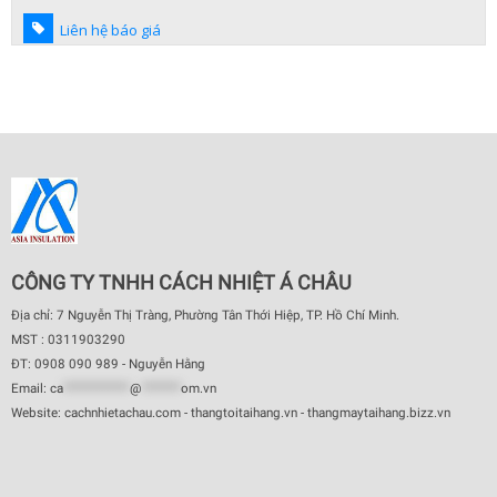
Liên hệ báo giá
CÔNG TY TNHH CÁCH NHIỆT Á CHÂU
Địa chỉ: 7 Nguyễn Thị Tràng, Phường Tân Thới Hiệp, TP. Hồ Chí Minh.
MST : 0311903290
ĐT: 0908 090 989 - Nguyễn Hằng
Email:
ca
************
@
*******
om.vn
Website: cachnhietachau.com - thangtoitaihang.vn - thangmaytaihang.bizz.vn