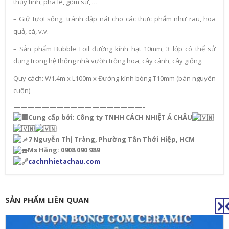
thủy tinh, pha lê, gốm sứ, …
– Giữ tươi sống, tránh dập nát cho các thực phẩm như rau, hoa
quả, cá, v.v.
– Sản phẩm Bubble Foil đường kính hạt 10mm, 3 lớp có thể sử
dụng trong hệ thống nhà vườn trồng hoa, cây cảnh, cây giống.
Quy cách: W1.4m x L100m x Đường kính bóng T10mm (bán nguyên
cuộn)
——————————————————–
Cung cấp bởi: Công ty TNHH CÁCH NHIỆT Á CHÂU
7 Nguyễn Thị Tràng, Phường Tân Thới Hiệp, HCM
Ms Hằng: 0908 090 989
cachnhietachau.com
SẢN PHẨM LIÊN QUAN