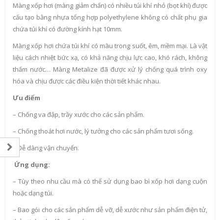
Màng xốp hơi (màng giảm chấn) có nhiều túi khí nhỏ (bọt khí) được
cấu tạo bằng nhựa tổng hợp polyethylene không có chất phụ gia
chứa túi khí có đường kính hạt 10mm.
Màng xốp hơi chứa túi khí có màu trong suốt, êm, mềm mại. Là vật
liệu cách nhiệt bức xạ, có khả năng chịu lực cao, khó rách, không
thấm nước… Màng Metalize đã được xử lý chống quá trình oxy
hóa và chịu được các điều kiện thời tiết khác nhau.
Ưu điểm
– Chống va đập, trầy xước cho các sản phẩm.
– Chống thoát hơi nước, lý tưởng cho các sản phẩm tươi sống.
– Dễ dàng vận chuyển.
Ứng dụng:
– Tùy theo nhu cầu mà có thể sử dụng bao bì xốp hơi dạng cuộn
hoặc dạng túi.
– Bao gói cho các sản phẩm dễ vỡ, dễ xước như sản phẩm điện tử,