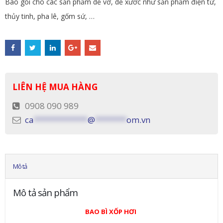
Bao gói cho các sản phẩm dễ vỡ, dễ xước như sản phẩm điện tử,
thủy tinh, pha lê, gốm sứ, …
LIÊN HỆ MUA HÀNG
0908 090 989
ca
************
@
*******
om.vn
Mô tả
Mô tả sản phẩm
BAO BÌ XỐP HƠI