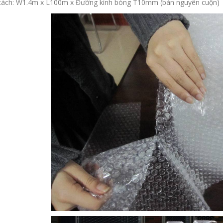
cách: W1.4m x L100m x Đường kính bóng T10mm (bán nguyên cuộn)