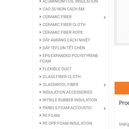
ALUMINIUM FOIL INSULATION
CAO SU NON CÁCH ÂM
CERAMIC FIBER
CERAMIC FIBER CLOTH
CERAMIC FIBER ROPE
DÂY AMIĂNG CÁCH NHIỆT
DÂY TEFLON TẾT CHÈN
EPS EXPANDED POLYSTYRENE
FOAM
FLEXIBLE DUCT
GLASS FIBER CLOTH
GLASSWOOL FIBER
INSULATION ACCESSORIES
NITRILE RUBBER INSULATION
Pro
PANELS FOAM ACCOUSTIC
PE FOAM
PE OPP FOAM INSULATION
Màng 