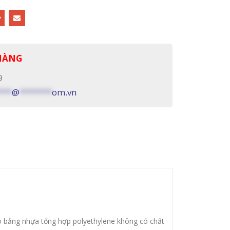
 HÀNG
9
***
@
*******
om.vn
ạo bằng nhựa tổng hợp polyethylene không có chất