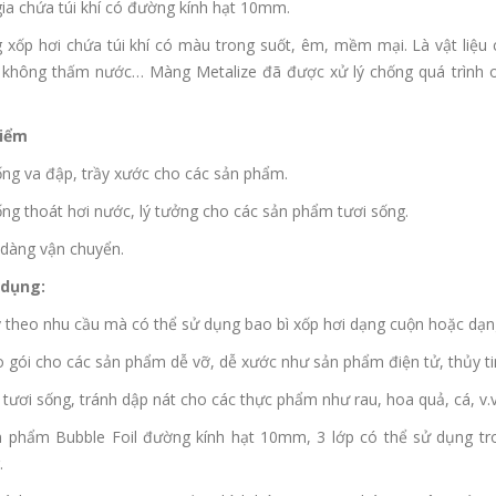
ia chứa túi khí có đường kính hạt 10mm.
xốp hơi chứa túi khí có màu trong suốt, êm, mềm mại. Là vật liệu 
 không thấm nước… Màng Metalize đã được xử lý chống quá trình ox
iểm
ng va đập, trầy xước cho các sản phẩm.
ng thoát hơi nước, lý tưởng cho các sản phẩm tươi sống.
dàng vận chuyển.
dụng:
 theo nhu cầu mà có thể sử dụng bao bì xốp hơi dạng cuộn hoặc dạng
 gói cho các sản phẩm dễ vỡ, dễ xước như sản phẩm điện tử, thủy ti
 tươi sống, tránh dập nát cho các thực phẩm như rau, hoa quả, cá, v.v
n phẩm Bubble Foil đường kính hạt 10mm, 3 lớp có thể sử dụng tr
.