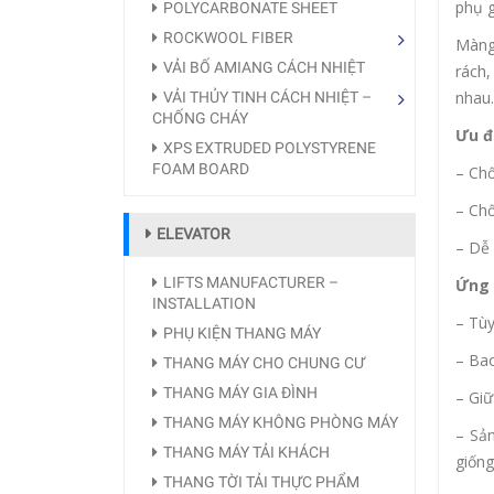
phụ g
POLYCARBONATE SHEET
ROCKWOOL FIBER
Màng 
VẢI BỐ AMIANG CÁCH NHIỆT
rách,
nhau.
VẢI THỦY TINH CÁCH NHIỆT –
CHỐNG CHÁY
Ưu đ
XPS EXTRUDED POLYSTYRENE
FOAM BOARD
– Chố
– Chố
ELEVATOR
– Dễ 
LIFTS MANUFACTURER –
Ứng 
INSTALLATION
– Tùy
PHỤ KIỆN THANG MÁY
– Bao
THANG MÁY CHO CHUNG CƯ
THANG MÁY GIA ĐÌNH
– Giữ
THANG MÁY KHÔNG PHÒNG MÁY
– Sả
THANG MÁY TẢI KHÁCH
giống
THANG TỜI TẢI THỰC PHẨM