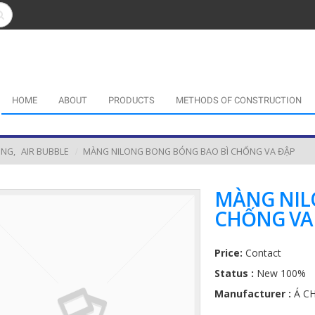
HOME
ABOUT
PRODUCTS
METHODS OF CONSTRUCTION
ING
,
AIR BUBBLE
MÀNG NILONG BONG BÓNG BAO BÌ CHỐNG VA ĐẬP
MÀNG NIL
CHỐNG VA
Price:
Contact
Status :
New 100%
Manufacturer :
Á C