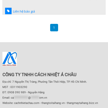
Liên hệ báo giá
1
CÔNG TY TNHH CÁCH NHIỆT Á CHÂU
Địa chỉ: 7 Nguyễn Thị Tràng, Phường Tân Thới Hiệp, TP. Hồ Chí Minh.
MST : 0311903290
ĐT: 0908 090 989 - Nguyễn Hằng
Email:
ca
************
@
*******
om.vn
Website: cachnhietachau.com - thangtoitaihang.vn - thangmaytaihang.bizz.vn