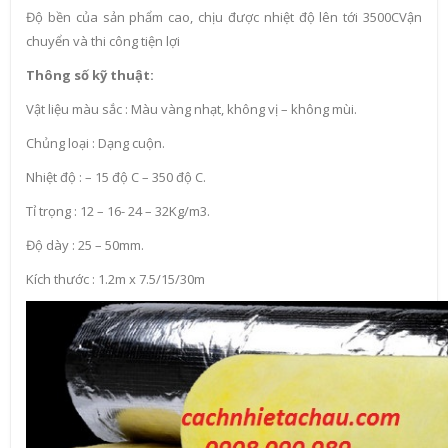
Độ bền của sản phẩm cao, chịu được nhiệt độ lên tới 3500CVận
chuyển và thi công tiện lợi
Thông số kỹ thuật:
Vật liệu màu sắc : Màu vàng nhạt, không vị – không mùi.
Chủng loại : Dạng cuộn.
Nhiệt độ : – 15 độ C – 350 độ C.
Tỉ trọng : 12 – 16- 24 – 32Kg/m3.
Độ dày : 25 – 50mm.
Kích thước : 1.2m x 7.5/15/30m