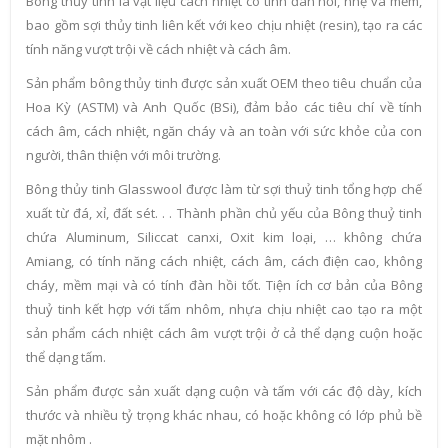
Bông thủy tinh là vật liệu cách nhiệt có tính đàn hồi, nhẹ và mềm,
bao gồm sợi thủy tinh liên kết với keo chịu nhiệt (resin), tạo ra các
tính năng vượt trội về cách nhiệt và cách âm.
Sản phẩm bông thủy tinh được sản xuất OEM theo tiêu chuẩn của
Hoa Kỳ (ASTM) và Anh Quốc (BSi), đảm bảo các tiêu chí về tính
cách âm, cách nhiệt, ngăn cháy và an toàn với sức khỏe của con
người, thân thiện với môi trường.
Bông thủy tinh Glasswool được làm từ sợi thuỷ tinh tổng hợp chế
xuất từ đá, xỉ, đất sét. . . Thành phần chủ yếu của Bông thuỷ tinh
chứa Aluminum, Siliccat canxi, Oxit kim loại, … không chứa
Amiang, có tính năng cách nhiệt, cách âm, cách điện cao, không
cháy, mềm mại và có tính đàn hồi tốt. Tiện ích cơ bản của Bông
thuỷ tinh kết hợp với tấm nhôm, nhựa chịu nhiệt cao tạo ra một
sản phẩm cách nhiệt cách âm vượt trội ở cả thể dạng cuộn hoặc
thể dạng tấm.
Sản phẩm được sản xuất dạng cuộn và tấm với các độ dày, kích
thước và nhiều tỷ trọng khác nhau, có hoặc không có lớp phủ bề
mặt nhôm .