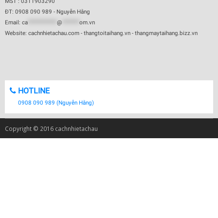
MST : 0311903290
ĐT: 0908 090 989 - Nguyễn Hằng
Email:
ca
************
@
*******
om.vn
Website: cachnhietachau.com - thangtoitaihang.vn - thangmaytaihang.bizz.vn
HOTLINE
0908 090 989 (Nguyễn Hằng)
Copyright © 2016 cachnhietachau