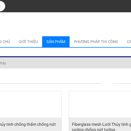
G CHỦ
GIỚI THIỆU
SẢN PHẨM
PHƯƠNG PHÁP THI CÔNG
C
cháy
hủy tinh chống thấm chống nứt
Fiberglass mesh Lưới Thủy tinh 
cường chống nứt tường