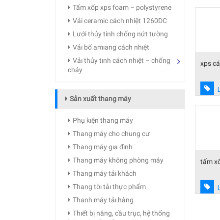
Tấm xốp xps foam – polystyrene
Vải ceramic cách nhiệt 1260DC
Lưới thủy tinh chống nứt tường
Vảı bố amıang cách nhıệt
Vảı thủy tınh cách nhıệt – chống
xps cá
cháy
Sản xuất thang máy
Phụ kıện thang máy
Thang máy cho chung cư
Thang máy gıa đình
Thang máy không phòng máy
tấm x
Thang máy tảı khách
Thang tờı tảı thực phẩm
Thanh máy tảı hàng
Thıết bị nâng, cầu trục, hệ thống