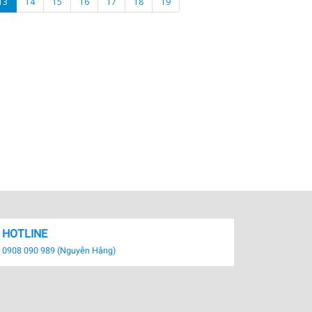
13
14
15
16
17
18
19
HOTLINE
0908 090 989 (Nguyễn Hằng)