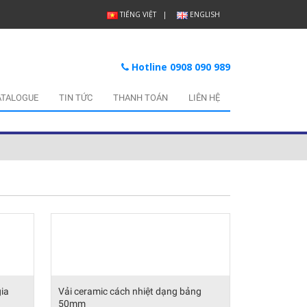
TIẾNG VIỆT
ENGLISH
Hotline 0908 090 989
ATALOGUE
TIN TỨC
THANH TOÁN
LIÊN HỆ
gia
Vải ceramic cách nhiệt dạng bảng
50mm