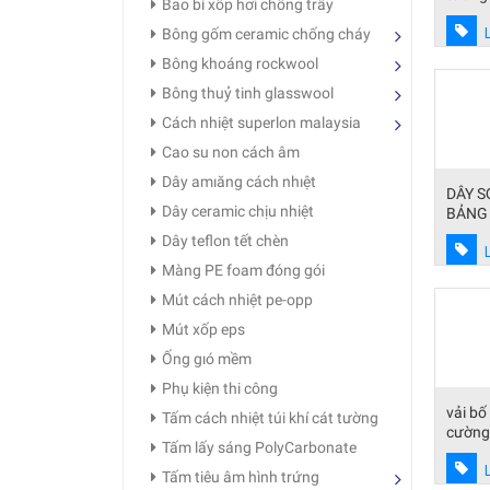
Bao bì xốp hơi chống trầy
Bông gốm ceramic chống cháy
Bông khoáng rockwool
Bông thuỷ tinh glasswool
Cách nhiệt superlon malaysia
Cao su non cách âm
Dây amıăng cách nhıệt
DÂY S
Dây ceramic chịu nhiệt
BẢNG
FIBER
Dây teflon tết chèn
Màng PE foam đóng gói
Mút cách nhiệt pe-opp
Mút xốp eps
Ống gıó mềm
Phụ kiện thi công
vải bố
Tấm cách nhiệt túi khí cát tường
cường
Tấm lấy sáng PolyCarbonate
Tấm tiêu âm hình trứng