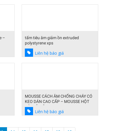
e –
tấm tiêu âm giảm ồn extruded
polystyrene xps
Liên hệ báo giá
MOUSSE CÁCH ÂM CHỐNG CHÁY CÓ
KEO DÁN CAO CẤP – MOUSSE HỘT
GÀ GIẢM ÂM
Liên hệ báo giá