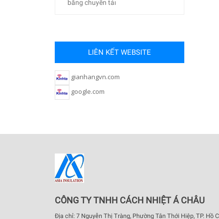
băng chuyền tảı
LIÊN KẾT WEBSITE
gianhangvn.com
google.com
CÔNG TY TNHH CÁCH NHIỆT Á CHÂU
Địa chỉ: 7 Nguyễn Thị Tràng, Phường Tân Thới Hiệp, TP. Hồ C