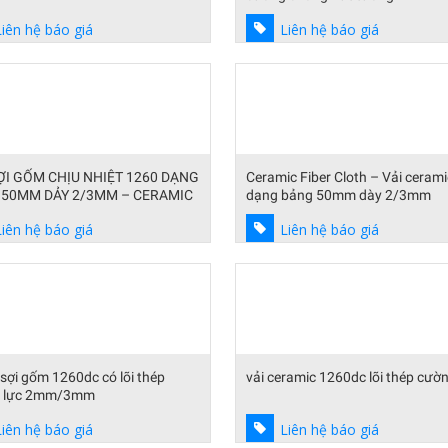
Liên hệ báo giá
Liên hệ báo giá
ỢI GỐM CHỊU NHIỆT 1260 DẠNG
Ceramic Fiber Cloth – Vải ceram
 50MM DẢY 2/3MM – CERAMIC
dạng bảng 50mm dày 2/3mm
 TAPE
Liên hệ báo giá
Liên hệ báo giá
 sợi gốm 1260dc có lõi thép
vải ceramic 1260dc lõi thép cườn
 lực 2mm/3mm
Liên hệ báo giá
Liên hệ báo giá