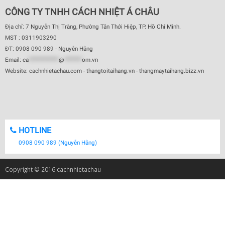
CÔNG TY TNHH CÁCH NHIỆT Á CHÂU
Địa chỉ: 7 Nguyễn Thị Tràng, Phường Tân Thới Hiệp, TP. Hồ Chí Minh.
MST : 0311903290
ĐT: 0908 090 989 - Nguyễn Hằng
Email:
ca
************
@
*******
om.vn
Website: cachnhietachau.com - thangtoitaihang.vn - thangmaytaihang.bizz.vn
HOTLINE
0908 090 989 (Nguyễn Hằng)
Copyright © 2016 cachnhietachau