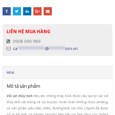
LIÊN HỆ MUA HÀNG
0908 090 989
ca
************
@
*******
om.vn
Mô tả
Mô tả sản phẩm
Vải sợi thủy tinh
tiêu âm chống cháy ASIA được cấu tạo từ các sợi
thủy tinh rất mỏng và sợi bazan, hoàn toàn không chứa amiăng.
Là sản phẩm siêu bền, mềm, đường kính sợi nhỏ (16µm) đã được
xử lý bề mặt, có binder (acrylic) liên kết sợi làm tăng sức chống