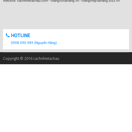
Website: cachnhietachau.com - thangtoitaihang.vn - thangmaytaihang.bizz.vn
HOTLINE
0908 090 989 (Nguyễn Hằng)
Copyright © 2016 cachnhietachau