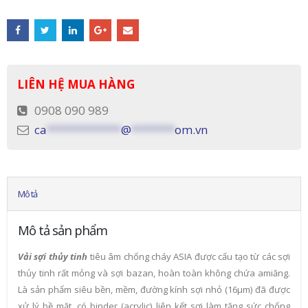
LIÊN HỆ MUA HÀNG
0908 090 989
ca
************
@
*******
om.vn
Mô tả
Mô tả sản phẩm
Vải sợi thủy tinh
tiêu âm chống cháy ASIA được cấu tạo từ các sợi
thủy tinh rất mỏng và sợi bazan, hoàn toàn không chứa amiăng.
Là sản phẩm siêu bền, mềm, đường kính sợi nhỏ (16µm) đã được
xử lý bề mặt, có binder (acrylic) liên kết sợi làm tăng sức chống