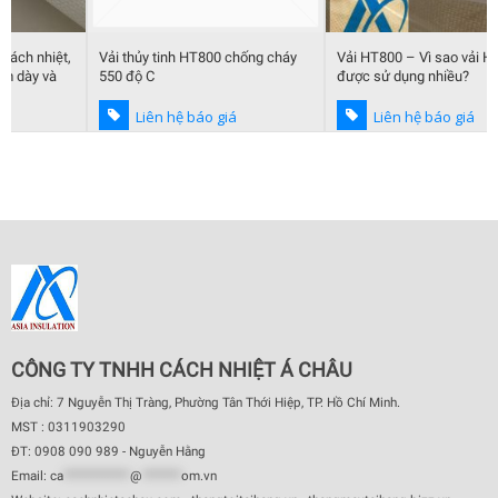
Vải thủy tinh HT800 chống cháy
Vải HT800 – Vì sao vải HT800
550 độ C
được sử dụng nhiều?
Liên hệ báo giá
Liên hệ báo giá
CÔNG TY TNHH CÁCH NHIỆT Á CHÂU
Địa chỉ: 7 Nguyễn Thị Tràng, Phường Tân Thới Hiệp, TP. Hồ Chí Minh.
MST : 0311903290
ĐT: 0908 090 989 - Nguyễn Hằng
Email:
ca
************
@
*******
om.vn