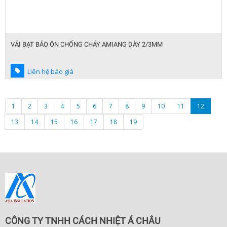
VẢI BẠT BẢO ÔN CHỐNG CHÁY AMIANG DÀY 2/3MM
Liên hệ báo giá
1
2
3
4
5
6
7
8
9
10
11
12
13
14
15
16
17
18
19
CÔNG TY TNHH CÁCH NHIỆT Á CHÂU