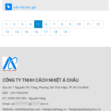
Liên hệ báo giá
1
2
3
4
5
6
7
8
9
10
11
12
13
14
15
16
17
18
19
CÔNG TY TNHH CÁCH NHIỆT Á CHÂU
Địa chỉ: 7 Nguyễn Thị Tràng, Phường Tân Thới Hiệp, TP. Hồ Chí Minh.
MST : 0311903290
ĐT: 0908 090 989 - Nguyễn Hằng
Email:
ca
************
@
*******
om.vn
Website: cachnhietachau.com - thangtoitaihang.vn - thangmaytaihang.bizz.vn