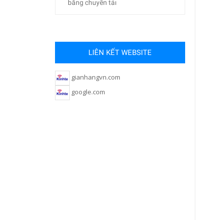
băng chuyền tảı
LIÊN KẾT WEBSITE
gianhangvn.com
google.com