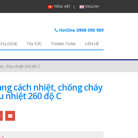
TIẾNG VIỆT
ENGLISH
Hotline 0908 090 989
ATALOGUE
TIN TỨC
THANH TOÁN
LIÊN HỆ
àn, chịu nhiệt 260 độ C
ang cách nhiệt, chống cháy
ịu nhiệt 260 độ C