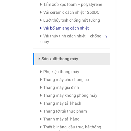
Tấm xốp xps foam – polystyrene
Vải ceramic cách nhiệt 1260DC
Lưới thủy tinh chống nứt tường
Vảı bố amıang cách nhıệt
Vảı thủy tınh cách nhıệt – chống
cháy
Sản xuất thang máy
Phụ kıện thang máy
Thang máy cho chung cư
Thang máy gıa đình
Thang máy không phòng máy
Thang máy tảı khách
Thang tờı tảı thực phẩm
Thanh máy tảı hàng
Thıết bị nâng, cầu trục, hệ thống