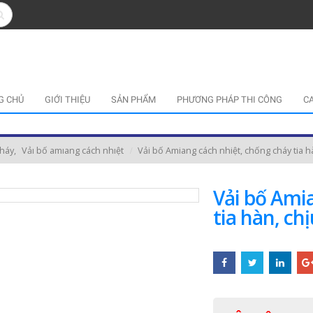
G CHỦ
GIỚI THIỆU
SẢN PHẨM
PHƯƠNG PHÁP THI CÔNG
C
cháy
,
Vảı bố amıang cách nhıệt
Vải bố Amiang cách nhiệt, chống cháy tia h
Vải bố Ami
tia hàn, ch