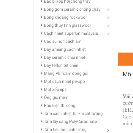
Bao bì xốp hơi chống trầy
Bông gốm ceramic chống cháy
Bông khoáng rockwool
Bông thuỷ tinh glasswool
Cách nhiệt superlon malaysia
Cao su non cách âm
Dây amıăng cách nhıệt
Dây ceramic chịu nhiệt
Dây teflon tết chèn
Mô 
Màng PE foam đóng gói
Mút cách nhiệt pe-opp
Mút xốp eps
Vải
Ống gıó mềm
cườn
Phụ kiện thi công
(ERP
Tấm cách nhiệt túi khí cát tường
Các 
Tấm lấy sáng PolyCarbonate
mòn 
Tấm tiêu âm hình trứng