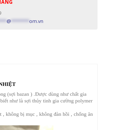
 HÀNG
9
***
@
*******
om.vn
NHIỆT
mỏng (sợi bazan ) .Được dùng như chất gia
biết như là sợi thủy tinh gia cường polymer
ệt , không bị mục , không đàn hồi , chống ăn