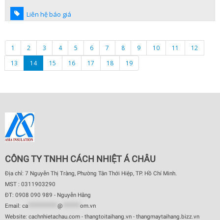
Liên hệ báo giá
1
2
3
4
5
6
7
8
9
10
11
12
13
14
15
16
17
18
19
CÔNG TY TNHH CÁCH NHIỆT Á CHÂU
Địa chỉ: 7 Nguyễn Thị Tràng, Phường Tân Thới Hiệp, TP. Hồ Chí Minh.
MST : 0311903290
ĐT: 0908 090 989 - Nguyễn Hằng
Email:
ca
************
@
*******
om.vn
Website: cachnhietachau.com - thangtoitaihang.vn - thangmaytaihang.bizz.vn