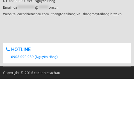
ĐT: 0908 090 989 - Nguyễn Hằng
Email:
ca
************
@
*******
om.vn
Website: cachnhietachau.com - thangtoitaihang.vn - thangmaytaihang.bizz.vn
HOTLINE
0908 090 989 (Nguyễn Hằng)
Copyright © 2016 cachnhietachau