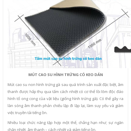
MÚT CAO SU HÌNH TRỨNG CÓ KEO DÁN
Mút cao su non hình trứng gà sau quá trình sản xuất đặc biệt, âm
thanh được hấp thụ qua tấm cách nhiệt có cơ thể lồi lõm độc đáo
hình tổ ong cong của vật liệu (giống hình trứng gà). Có thể gây ra
làn sóng âm thanh phản chiếu lặp đi lặp lại, làm suy yếu và giảm
việc truyền tải tiếng ồn.
Nhiều loại chức năng tập hợp một thể, chẳng hạn như; sự ngăn
chặn nhiệt, âm thanh – cách nhiệt và giảm tiếng ồn.