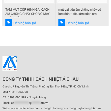
TẤM MÚT XỐP HÌNH GAI CÁCH
mút gai tiêu âm chống cháy có
ÂM CHỐNG CHÁY CHO VỎ MÁY
keo dán – tiêu âm cách âm
PHÁT ĐIỆN
Liên hệ báo giá
Liên hệ báo giá
CÔNG TY TNHH CÁCH NHIỆT Á CHÂU
Địa chỉ: 7 Nguyễn Thị Tràng, Phường Tân Thới Hiệp, TP. Hồ Chí Minh.
MST : 0311903290
ĐT: 0908 090 989 - Nguyễn Hằng
Email:
ca
************
@
*******
om.vn
Website: cachnhietachau.com - thangtoitaihang.vn - thangmaytaihang.bizz.vn