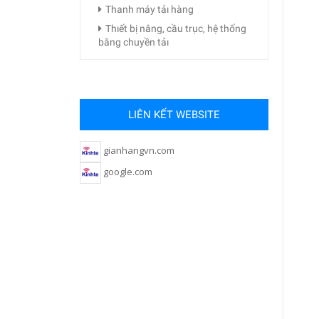
Thanh máy tảı hàng
Thıết bị nâng, cầu trục, hệ thống
băng chuyền tảı
LIÊN KẾT WEBSITE
gianhangvn.com
google.com