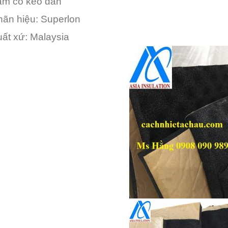
ấm có keo dán
hãn hiệu: Superlon
uất xứ: Malaysia