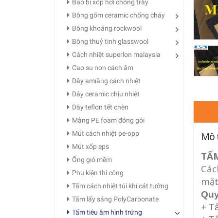
Bao bì xốp hơi chống trầy
Bông gốm ceramic chống cháy
Bông khoáng rockwool
Bông thuỷ tinh glasswool
Cách nhiệt superlon malaysia
Cao su non cách âm
Dây amıăng cách nhıệt
Dây ceramic chịu nhiệt
Dây teflon tết chèn
Màng PE foam đóng gói
Mút cách nhiệt pe-opp
Mô 
Mút xốp eps
TẤ
Ống gıó mềm
Các
Phụ kiện thi công
mặt
Tấm cách nhiệt túi khí cát tường
Quy
Tấm lấy sáng PolyCarbonate
+ T
Tấm tiêu âm hình trứng