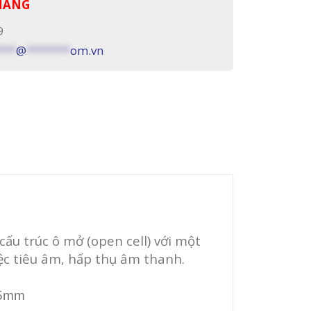
 HÀNG
9
***
@
*******
om.vn
cấu trúc ô mở (open cell) với một
iệc tiêu âm, hấp thụ âm thanh.
25mm