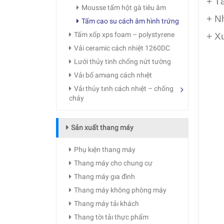
+ T
Mousse tấm hột gà tiêu âm
+ N
Tấm cao su cách âm hình trứng
Tấm xốp xps foam – polystyrene
+ X
Vải ceramic cách nhiệt 1260DC
Lưới thủy tinh chống nứt tường
Vảı bố amıang cách nhıệt
Vảı thủy tınh cách nhıệt – chống
cháy
Sản xuất thang máy
Phụ kıện thang máy
Thang máy cho chung cư
Thang máy gıa đình
Thang máy không phòng máy
Thang máy tảı khách
Thang tờı tảı thực phẩm