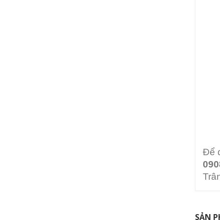
Để 
090
Trân
SẢN P