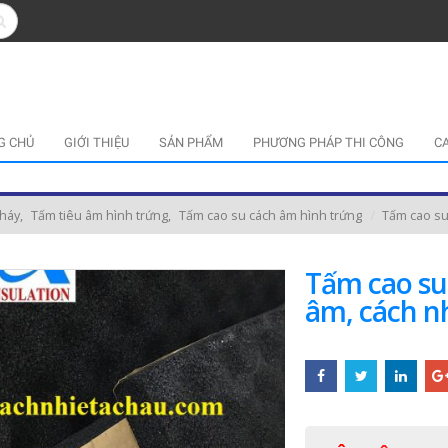
G CHỦ
GIỚI THIỆU
SẢN PHẨM
PHƯƠNG PHÁP THI CÔNG
C
cháy
,
Tấm tiêu âm hình trứng
,
Tấm cao su cách âm hình trứng
Tấm cao su
Tấm cao su
âm, cách n