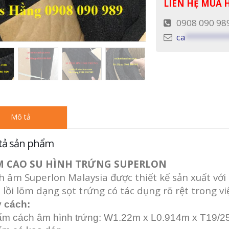
LIÊN HỆ MUA
0908 090 98
ca
*********
Mô tả
tả sản phẩm
M CAO SU HÌNH TRỨNG SUPERLON
h âm Superlon Malaysia được thiết kế sản xuất với 
 lồi lõm dạng sọt trứng có tác dụng rõ rệt trong v
 cách:
ấm cách âm hình trứng:
W1.22m x L0.914m x T19/