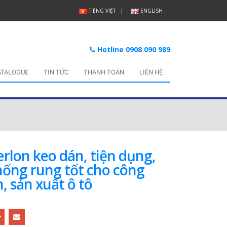
TIẾNG VIỆT
ENGLISH
Hotline 0908 090 989
ATALOGUE
TIN TỨC
THANH TOÁN
LIÊN HỆ
rlon keo dán, tiện dụng,
hống rung tốt cho công
, sản xuất ô tô