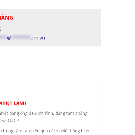
 HÀNG
9
***
@
*******
om.vn
NHIỆT LẠNH
hiệt dạng ống đã định hình, dạng tấm phẳng
 và O.D.P
ấu trọng tâm tạo hiệu quả cách nhiệt bằng hình