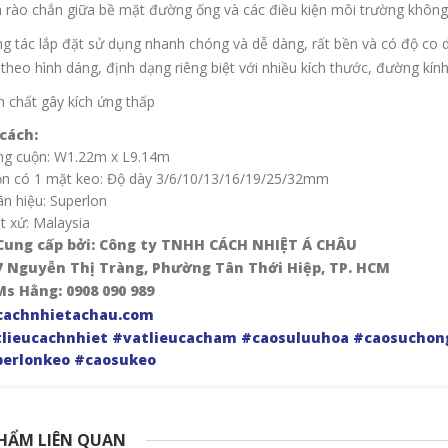
 rào chắn giữa bề mặt đường ống và các điều kiện môi trường không
g tác lắp đặt sử dụng nhanh chóng và dễ dàng, rất bền và có độ co d
theo hình dáng, định dạng riêng biệt với nhiều kích thước, đường kín
h chất gây kích ứng thấp
cách:
ng cuộn: W1.22m x L9.14m
ộn có 1 mặt keo: Độ dày 3/6/10/13/16/19/25/32mm
n hiệu: Superlon
t xứ: Malaysia
Cung cấp bởi: Công ty TNHH CÁCH NHIỆT Á CHÂU
7 Nguyễn Thị Tràng, Phường Tân Thới Hiệp, TP. HCM
Ms Hằng: 0908 090 989
cachnhietachau.com
lieucachnhiet
#vatlieucacham
#caosuluuhoa
#caosuchon
erlonkeo
#caosukeo
HẨM LIÊN QUAN