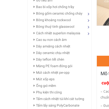
Gỗ tiêu âm
Bao bì xốp hơi chống trầy
Bông gốm ceramic chống cháy
Bông khoáng rockwool
Bông thuỷ tinh glasswool
Cách nhiệt superlon malaysia
Cao su non cách âm
Dây amıăng cách nhıệt
Dây ceramic chịu nhiệt
Dây teflon tết chèn
Màng PE foam đóng gói
Mô 
Mút cách nhiệt pe-opp
Mút xốp eps
CUỘ
Ống gıó mềm
– Cao
Phụ kiện thi công
chuẩn
Tấm cách nhiệt túi khí cát tường
– Đượ
Tấm lấy sáng PolyCarbonate