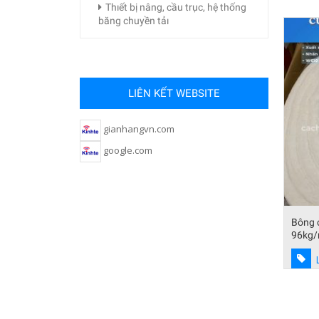
Thıết bị nâng, cầu trục, hệ thống
băng chuyền tảı
LIÊN KẾT WEBSITE
gianhangvn.com
google.com
yangwool
Bông cuộn Ceramıc 1260 độ C, tỷ trọng
Giấy c
96kg/m3
cháy
Liên hệ báo giá