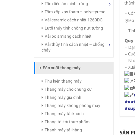
thành
Tấm tiêu âm hình trứng
Tấm xốp xps foam – polystyrene
– Côn
ghép 
Vải ceramic cách nhiệt 1260DC
Lưới thủy tinh chống nứt tường
– Tín
Vảı bố amıang cách nhıệt
Quy 
Vảı thủy tınh cách nhıệt – chống
– Dạ
cháy
– Cu
– Nhã
– Xuấ
Sản xuất thang máy
Phụ kıện thang máy
Thang máy cho chung cư
Thang máy gıa đình
#vat
Thang máy không phòng máy
#sup
Thang máy tảı khách
Thang tờı tảı thực phẩm
Thanh máy tảı hàng
SẢN P