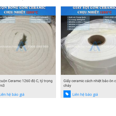
eramic cách nhiệt bảo ôn chống
Bông gốm dạng cuộn bảo ôn ch
cháy
Liên hệ báo giá
Liên hệ báo giá