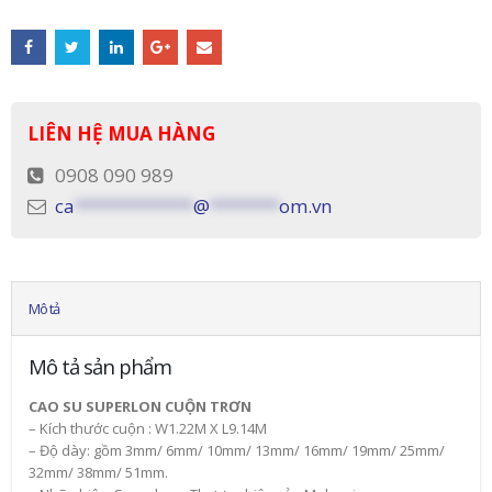
LIÊN HỆ MUA HÀNG
0908 090 989
ca
************
@
*******
om.vn
Mô tả
Mô tả sản phẩm
CAO SU SUPERLON CUỘN TRƠN
– Kích thước cuộn : W1.22M X L9.14M
– Độ dày: gồm 3mm/ 6mm/ 10mm/ 13mm/ 16mm/ 19mm/ 25mm/
32mm/ 38mm/ 51mm.