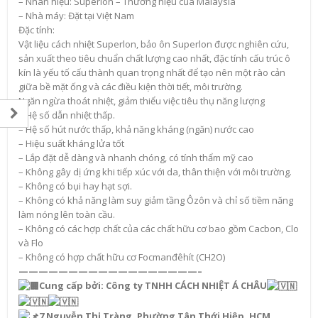
– Nhãn hiệu: Superlon – Thương hiệu của Malaysia
– Nhà máy: Đặt tại Việt Nam
Đặc tính:
Vật liệu cách nhiệt Superlon, bảo ôn Superlon được nghiên cứu,
sản xuất theo tiêu chuẩn chất lượng cao nhất, đặc tính cấu trúc ô
kín là yếu tố cấu thành quan trọng nhất để tạo nên một rào cản
giữa bề mặt ống và các điều kiện thời tiết, môi trường.
Ngăn ngừa thoát nhiệt, giảm thiểu việc tiêu thụ năng lượng
– Hệ số dẫn nhiệt thấp.
– Hệ số hút nước thấp, khả năng kháng (ngăn) nước cao
– Hiệu suất kháng lửa tốt
– Lắp đặt dễ dàng và nhanh chóng, có tính thẩm mỹ cao
– Không gây dị ứng khi tiếp xúc với da, thân thiện với môi trường.
– Không có bụi hay hạt sợi.
– Không có khả năng làm suy giảm tầng Ôzôn và chỉ số tiềm năng
làm nóng lên toàn cầu.
– Không có các hợp chất của các chất hữu cơ bao gồm Cacbon, Clo
và Flo
– Không có hợp chất hữu cơ Focmanđêhít (CH2O)
——————————————————–
Cung cấp bởi: Công ty TNHH CÁCH NHIỆT Á CHÂU
7 Nguyễn Thị Tràng, Phường Tân Thới Hiệp, HCM