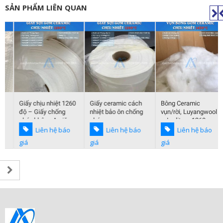
SẢN PHẨM LIÊN QUAN
Giấy chịu nhiệt 1260
Giấy ceramic cách
Bông Ceramic
độ – Giấy chống
nhiệt bảo ôn chống
vụn/rời, Luyangwool
cháy không Amiăng
cháy
– Isolite – 1260 –
1430 độ C
Liên hệ báo
Liên hệ báo
Liên hệ báo
giá
giá
giá