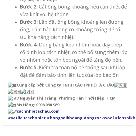
Bước 2:
Cắt ống bông khoáng nếu cần thiết để
vừa khít với hệ thống.
Bước 3:
Lắp đặt ống bông khoáng lên đường
ống, đảm bảo không có khoảng trống để tối
ưu khả năng cách nhiệt.
Bước 4:
Dùng băng keo nhôm hoặc dây thép
cố định lớp cách nhiệt, có thể bổ sung thêm lớp
vỏ nhôm hoặc tôn bọc ngoài để tăng độ bền.
Bước 5:
Kiểm tra toàn bộ hệ thống sau khi lắp
đặt để đảm bảo tính liên tục của lớp bảo ôn.
Cung cấp bởi: Công ty TNHH CÁCH NHIỆT Á CHÂU
7 Nguyễn Thị Tràng, Phường Tân Thới Hiệp, HCM
Ms Hằng: 0908 090 989
cachnhietachau.com
#vatlieucachnhiet
#bongsoikhoang
#ongrockwool
#lensoik