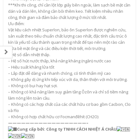
***Khi thi công, chỉ cần lột lớp giấy bên ngoài, làm sạch bề mặt cần
dán và dán lên, không cần bôi thêm keo. Tiết kiệm nhiều nhân
công, thời gian và đảm bảo chất lượng ở mức tốt nhất.
Ưu điểm:
Vật liệu cách nhiệt Superlon, bảo ôn Superlon được nghiên cứu,
sản xuất theo tiêu chuẩn chất lượng cao nhất, đặc tính cấu trúc ô
kín là yếu tố cấu thành quan trọng nhất để tạo nên một rào cản
giữa bề mặt ống và các điều kiện thời tiết, môi trường.
– Hệ số dẫn nhiệt thấp.
– Hệ số hút nước thấp, khả năng kháng (ngăn) nước cao
– Hiệu suất kháng lửa tốt
– Lắp đặt dễ dàng và nhanh chóng, có tính thẩm mỹ cao
– Không gây dị ứng khi tiếp xúc với da, thân thiện với môi trường.
– Không có bụi hay hạt sợi.
– Không có khả năng làm suy giảm tầng Ôzôn và chỉ số tiềm năng
làm nóng lên toàn cầu.
– Không có các hợp chất của các chất hữu cơ bao gồm Cacbon, Clo
và Flo
– Không có hợp chất hữu cơ Focmanđêhít (CH2O)
——————————————————–
Cung cấp bởi: Công ty TNHH CÁCH NHIỆT Á CHÂU