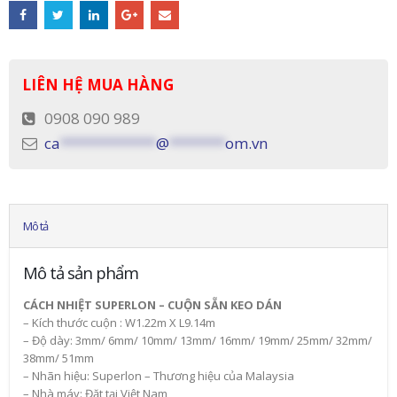
LIÊN HỆ MUA HÀNG
0908 090 989
ca
************
@
*******
om.vn
Mô tả
Mô tả sản phẩm
CÁCH NHIỆT SUPERLON – CUỘN SẴN KEO DÁN
– Kích thước cuộn : W1.22m X L9.14m
– Độ dày: 3mm/ 6mm/ 10mm/ 13mm/ 16mm/ 19mm/ 25mm/ 32mm/
38mm/ 51mm
– Nhãn hiệu: Superlon – Thương hiệu của Malaysia
– Nhà máy: Đặt tại Việt Nam