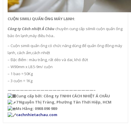
CUỘN SIMILI QUẤN ỐNG MÁY LẠNH:
Công ty Cách nhiệt Á Châu
chuyên cung cấp silmili cuộn quấn ống
bảo ôn lạnh,máy điều hòa..
– Cuộn simili quấn ống có chức năng dùng để quấn ống đồng máy
lạnh, cách ẩm,cách nhiệt
– Đặc điểm : màu trắng, rất dẻo và dai, khó đứt
– W90mm x L8.5-9m/ cuộn
– 1 bao = 50Kg
– 3 cuộn = 1Kg
—————————————————————–
Cung cấp bởi: Công ty TNHH CÁCH NHIỆT Á CHÂU
7 Nguyễn Thị Tràng, Phường Tân Thới Hiệp, HCM
Ms Hằng: 0908 090 989
cachnhietachau.com