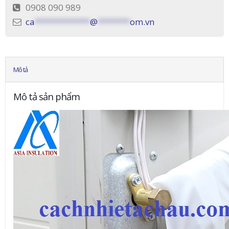
0908 090 989
ca
************
@
*******
om.vn
Mô tả
Mô tả sản phẩm