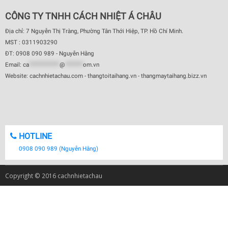
CÔNG TY TNHH CÁCH NHIỆT Á CHÂU
Địa chỉ: 7 Nguyễn Thị Tràng, Phường Tân Thới Hiệp, TP. Hồ Chí Minh.
MST : 0311903290
ĐT: 0908 090 989 - Nguyễn Hằng
Email:
ca
************
@
*******
om.vn
Website: cachnhietachau.com - thangtoitaihang.vn - thangmaytaihang.bizz.vn
HOTLINE
0908 090 989 (Nguyễn Hằng)
Copyright © 2016 cachnhietachau