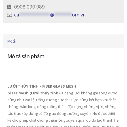
0908 090 989
ca
************
@
*******
om.vn
Mô tả
Mô tả sản phẩm
LƯỚI THỦY TINH – FIBER GLASS MESH
Glass Mesh (Lưới thủy tinh)
là dạng lưới không gợi sóng được
dùng như vật liệu tăng cường sức chịu lực, dùng kết hợp với chất
chống thấm lỏng, dùng chống thấm đặc dụng những vị trí, những
cấu trúc xây dựng có độ giao động thường xuyên. Nó được thiết
kế cho phép chất chống thấm lỏng xuyên qua, do đó tạo thành hệ
thống màng hiệu suất cao chịu đựng lực hai chiều giữa lớp trên và