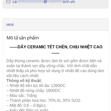
ca
************
@
*******
om.vn
Mô tả
Mô tả sản phẩm
——DÂY CERAMIC TẾT CHÈN, CHỊU NHIỆT CAO
——
Dây thừng ceramic được làm từ sợi gốm được bện và
xoắn lại thành sợi dây vững chắc. Với tính chất dẫn
nhiệt thấp và phù hợp sử dụng ở nhiệt độ cao dùng làm
vật liệu cách nhiệt.
Thông số kỹ thuật:
– Nhiệt độ liên tục tối đa: 1260DC
– Nhiệt độ nóng chảy: 1800DC
– Màu sắc: Trắng
– Thành phần hoá học: 70% Al, 30% SiO2.
– Mật độ: 0,6 – 0,8g/cc.
– Kiểu dệt: Bện và xoắn.