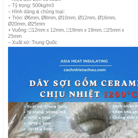
– Tỷ trọng: 500kg/m3
– Hình dáng & chủng loại:
+ Tròn: Ø6mm, Ø8mm, Ø10mm, Ø12mm, Ø16mm,
Ø20mm, Ø25mm
+ Vuông: □12mm x 12mm, □19mm x 19mm, □25mm x
25mm
– Xuất xứ: Trung Quốc