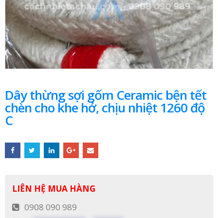
Dây thừng sợi gốm Ceramic bện tết
chèn cho khe hở, chịu nhiệt 1260 độ
C
LIÊN HỆ MUA HÀNG
0908 090 989