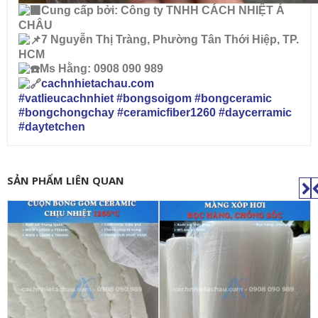
Cung cấp bởi: Công ty TNHH CÁCH NHIỆT Á
CHÂU
7 Nguyễn Thị Tràng, Phường Tân Thới Hiệp, TP.
HCM
Ms Hằng: 0908 090 989
cachnhietachau.com
#vatlieucachnhiet
#bongsoigom
#bongceramic
#bongchongchay
#ceramicfiber1260
#daycerramic
#daytetchen
SẢN PHẨM LIÊN QUAN