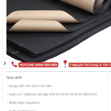
Quy cách:
– Dạng cuộn: W1.22m x L9.14m
– Cuộn có 1 mặt keo: Độ dày 3/6/10/13/16/19/25/32/38/51mm
– Nhãn hiệu: Superlon
– Xuất xứ: Malaysia