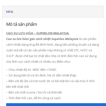
Mô tả
Mô tả sản phẩm
CAO SU LƯU HÓA – SUPERLON MALAYSIA
Cao su lưu hóa/ gen cách nhiệt Superlon Malaysia
là sản phẩm
cách nhiệt dạng ống đã định hình, dạng tấm phẳng chuẩn và dạng
cuộn mà tất cả các sản phẩm này không có chất CFC, HCFC và
O.D.P. được chế tạo từ chất dẻo nhẹ có tính đàn hồi cao sử dụng
cho lĩnh vực cách nhiệt có nhiều ưu điểm như:
– Chịu nhiệt độ từ -400C đến +1500C
– Sử dụng bền bỉ và ổn định, hệ số dẫn nhiệt thấp.
– Bền với độ ẩm và hơi nước do có bề mặt kín và cấu trúc ô nhỏ
liên kết chặt chẽ.
– Bền với chất ozone / tia UV và thời tiết.
– Tính đàn hồi cao, dễ thi công và sạch.