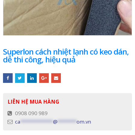
Superlon cách nhiệt lạnh có keo dán,
dễ thi công, hiệu quả
LIÊN HỆ MUA HÀNG
0908 090 989
ca
************
@
*******
om.vn