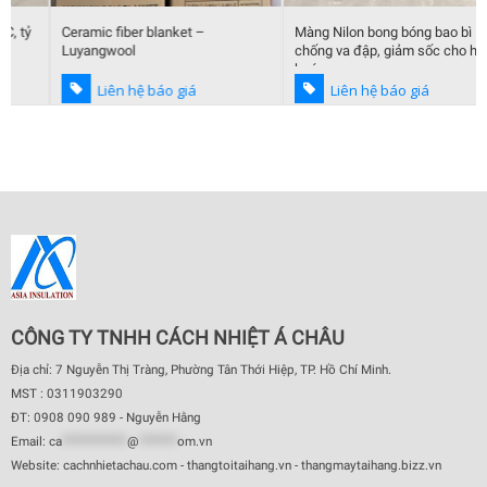
Ceramic fiber blanket –
Màng Nilon bong bóng bao bì
Luyangwool
chống va đập, giảm sốc cho hàng
hoá
Liên hệ báo giá
Liên hệ báo giá
CÔNG TY TNHH CÁCH NHIỆT Á CHÂU
Địa chỉ: 7 Nguyễn Thị Tràng, Phường Tân Thới Hiệp, TP. Hồ Chí Minh.
MST : 0311903290
ĐT: 0908 090 989 - Nguyễn Hằng
Email:
ca
************
@
*******
om.vn
Website: cachnhietachau.com - thangtoitaihang.vn - thangmaytaihang.bizz.vn