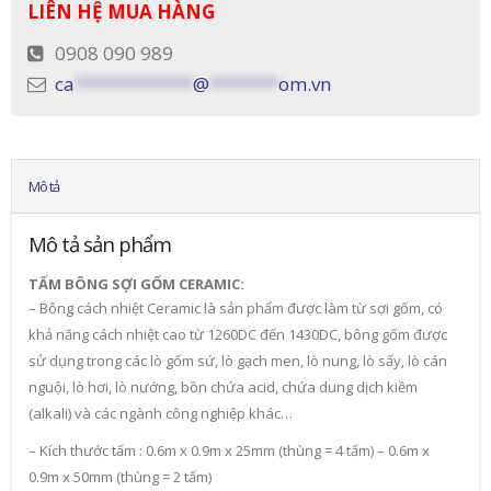
LIÊN HỆ MUA HÀNG
0908 090 989
ca
************
@
*******
om.vn
Mô tả
Mô tả sản phẩm
TẤM BÔNG SỢI GỐM CERAMIC:
– Bông cách nhiệt Ceramic là sản phẩm được làm từ sợi gốm, có
khả năng cách nhiệt cao từ 1260DC đến 1430DC, bông gốm được
sử dụng trong các lò gốm sứ, lò gạch men, lò nung, lò sấy, lò cán
nguội, lò hơi, lò nướng, bồn chứa acid, chứa dung dịch kiềm
(alkali) và các ngành công nghiệp khác…
– Kích thước tấm : 0.6m x 0.9m x 25mm (thùng = 4 tấm) – 0.6m x
0.9m x 50mm (thùng = 2 tấm)