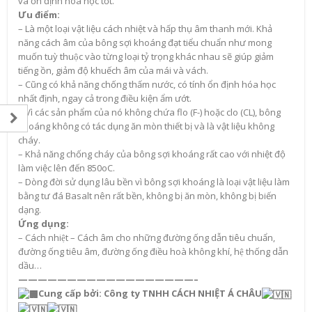
và ổn định hóa học tốt.
Ưu điểm:
– Là một loại vật liệu cách nhiệt và hấp thụ âm thanh mới. Khả
năng cách âm của bông sợi khoáng đạt tiểu chuẩn như mong
muốn tuỳ thuộc vào từng loại tỷ trọng khác nhau sẽ giúp giảm
tiếng ồn, giảm độ khuếch âm của mái và vách.
– Cũng có khả năng chống thấm nước, có tính ổn định hóa học
nhất định, ngay cả trong điều kiện ẩm ướt.
– Vì các sản phẩm của nó không chứa flo (F-) hoặc clo (CL), bông
khoáng không có tác dụng ăn mòn thiết bị và là vật liệu không
cháy.
– Khả năng chống cháy của bông sợi khoáng rất cao với nhiệt độ
làm việc lên đến 850oC.
– Dòng đời sử dụng lâu bền vì bông sợi khoáng là loại vật liệu làm
bằng tư đá Basalt nên rất bền, không bị ăn mòn, không bị biến
dạng.
Ứng dụng:
– Cách nhiệt – Cách âm cho những đường ống dẫn tiêu chuẩn,
đường ống tiêu âm, đường ống điều hoà không khí, hệ thống dẫn
dầu…
——————————————————–
Cung cấp bởi: Công ty TNHH CÁCH NHIỆT Á CHÂU