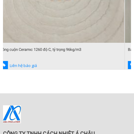
Bao bì xốp hơi chống trầy
Liên hệ báo giá
CÔNG TY TNHH CÁCH NHIỆT Á CHÂU