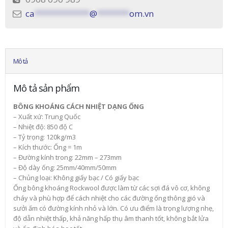
ca
************
@
*******
om.vn
Mô tả
Mô tả sản phẩm
BÔNG KHOÁNG CÁCH NHIỆT DẠNG ỐNG
– Xuất xứ: Trung Quốc
– Nhiệt độ: 850 độ C
– Tỷ trọng: 120kg/m3
– Kích thước: Ống = 1m
– Đường kính trong: 22mm – 273mm
– Độ dày ống: 25mm/40mm/50mm
– Chủng loại: Không giấy bạc / Có giấy bạc
Ống bông khoáng Rockwool được làm từ các sợi đá vô cơ, không
cháy và phù hợp để cách nhiệt cho các đường ống thông gió và
sưởi ấm có đường kính nhỏ và lớn. Có ưu điểm là trọng lượng nhẹ,
độ dẫn nhiệt thấp, khả năng hấp thụ âm thanh tốt, không bắt lửa