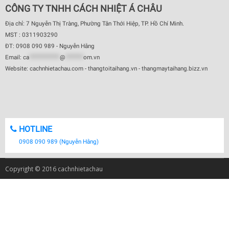
CÔNG TY TNHH CÁCH NHIỆT Á CHÂU
Địa chỉ: 7 Nguyễn Thị Tràng, Phường Tân Thới Hiệp, TP. Hồ Chí Minh.
MST : 0311903290
ĐT: 0908 090 989 - Nguyễn Hằng
Email:
ca
************
@
*******
om.vn
Website: cachnhietachau.com - thangtoitaihang.vn - thangmaytaihang.bizz.vn
HOTLINE
0908 090 989 (Nguyễn Hằng)
Copyright © 2016 cachnhietachau