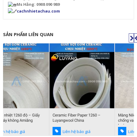
Ms Hằng: 0908 090 989
cachnhietachau.com
SẢN PHẨM LIÊN QUAN
Ceramic Fiber Paper 1260 –
Màng Nilon bong bóng bao bì
Luyangwool China
chống va đập, giảm sốc cho hàng
hoá
Liên hệ báo giá
Liên hệ báo giá