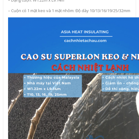
– Cuộn có 1 mặt keo và 1 mặt nhôm: Độ dày 10/13/16/19/25/32mm