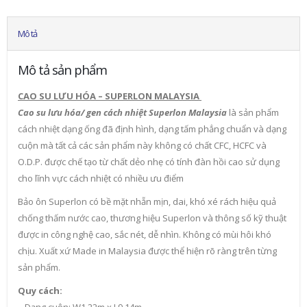
Mô tả
Mô tả sản phẩm
CAO SU LƯU HÓA – SUPERLON MALAYSIA
Cao su lưu hóa/ gen cách nhiệt Superlon Malaysia
là sản phẩm
cách nhiệt dạng ống đã định hình, dạng tấm phẳng chuẩn và dạng
cuộn mà tất cả các sản phẩm này không có chất CFC, HCFC và
O.D.P. được chế tạo từ chất dẻo nhẹ có tính đàn hồi cao sử dụng
cho lĩnh vực cách nhiệt có nhiều ưu điểm
Bảo ôn Superlon có bề mặt nhẵn mịn, dai, khó xé rách hiệu quả
chống thấm nước cao, thương hiệu Superlon và thông số kỹ thuật
được in công nghệ cao, sắc nét, dễ nhìn. Không có mùi hôi khó
chịu. Xuất xứ Made in Malaysia được thể hiện rõ ràng trên từng
sản phẩm.
Quy cách:
– Dạng cuộn: W1.22m x L9.14m