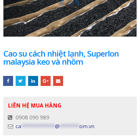
Cao su cách nhiệt lạnh, Superlon
malaysia keo và nhôm
LIÊN HỆ MUA HÀNG
0908 090 989
ca
************
@
*******
om.vn