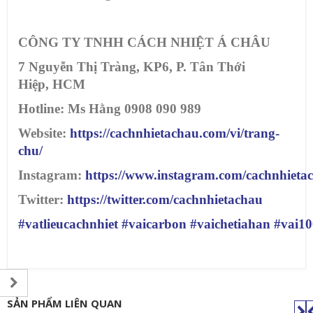
CÔNG TY TNHH CÁCH NHIỆT Á CHÂU
7 Nguyễn Thị Tràng, KP6, P. Tân Thới
Hiệp, HCM
Hotline: Ms Hằng 0908 090 989
Website:
https://cachnhietachau.com/vi/trang-
chu/
Instagram:
https://www.instagram.com/cachnhieta
Twitter:
https://twitter.com/cachnhietachau
#vatlieucachnhiet
#vaicarbon
#vaichetiahan
#vai1
SẢN PHẨM LIÊN QUAN