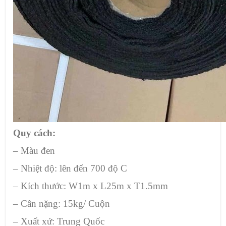
Quy cách:
– Màu đen
– Nhiệt độ: lên đến 700 độ C
– Kích thước: W1m x L25m x T1.5mm
– Cân nặng: 15kg/ Cuộn
– Xuất xứ: Trung Quốc