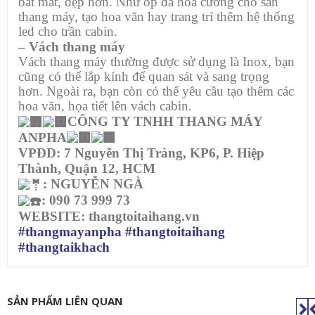
bắt mắt, đẹp hơn. Như ốp đá hoa cương cho sàn
thang máy, tạo hoa văn hay trang trí thêm hệ thống
led cho trần cabin.
– Vách thang máy
Vách thang máy thường được sử dụng là Inox, bạn
cũng có thể lắp kính để quan sát và sang trọng
hơn. Ngoài ra, bạn còn có thể yêu cầu tạo thêm các
hoa văn, họa tiết lên vách cabin.
CÔNG TY TNHH THANG MÁY
ANPHA
VPĐD: 7 Nguyễn Thị Tràng, KP6, P. Hiệp
Thành, Quận 12, HCM
: NGUYỄN NGÀ
: 090 73 999 73
WEBSITE: thangtoitaihang.vn
#thangmayanpha
#thangtoitaihang
#thangtaikhach
SẢN PHẨM LIÊN QUAN