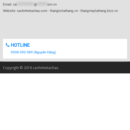
Email:
ca
************
@
*******
om.vn
Website: cachnhietachau.com - thangtoitaihang.vn - thangmaytaihang.bizz.vn
HOTLINE
0908 090 989 (Nguyễn Hằng)
Copyright © 2016 cachnhietachau