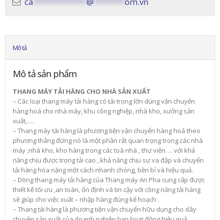
ca
************
@
*******
om.vn
Mô tả
Mô tả sản phẩm
THANG MÁY TẢI HÀNG CHO NHÀ SẢN XUẤT
– Các loại thang máy tải hàng có tải trọng lớn dùng vận chuyển
hàng hoá cho nhà máy, khu công nghiệp, nhà kho, xưởng sản
xuất,….
– Thang máy tải hàng là phương tiện vận chuyển hàng hoá theo
phương thẳng đứng nó là một phần rất quan trọng trong các nhà
máy ,nhà kho, kho hàng trong các toà nhà , thư viện…. với khả
năng chịu được trọng tải cao , khả năng chịu sự va đập và chuyển
tải hàng hóa nặng một cách nhanh chóng, bền bỉ và hiệu quả.
– Dòng thang máy tải hàng của Thang máy An Pha cung cấp được
thiết kế tối ưu ,an toàn, ổn định và tin cậy với công năng tải hàng
sẽ giúp cho việc xuất – nhập hàng đúng kế hoạch .
– Thang tải hàng là phương tiện vận chuyển hữu dụng cho dây
chuyền sản xuất của doanh nghiệp bạn hoạt động hiệu quả .