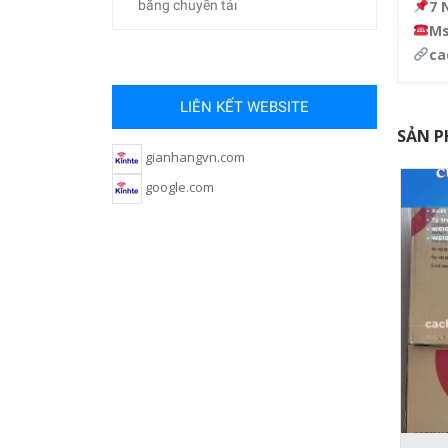
7 
băng chuyền tảı
Ms
ca
LIÊN KẾT WEBSITE
SẢN P
gianhangvn.com
google.com