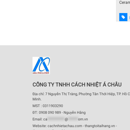
60 độ C
Bông Ceramic vụn/rời, Luyangwool –
Cerami
Isolite – 1260 – 1430 độ C
Liên hệ báo giá
CÔNG TY TNHH CÁCH NHIỆT Á CHÂU
Địa chỉ: 7 Nguyễn Thị Tràng, Phường Tân Thới Hiệp, TP. Hồ C
Minh.
MST : 0311903290
ĐT: 0908 090 989 - Nguyễn Hằng
Email:
ca
************
@
*******
om.vn
Website: cachnhietachau.com - thangtoitaihang.vn -