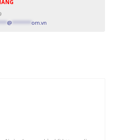
 HÀNG
9
***
@
*******
om.vn