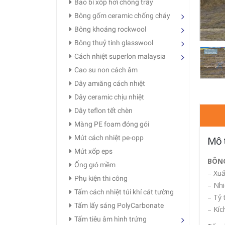
Bao bì xốp hơi chống trầy
Bông gốm ceramic chống cháy
Bông khoáng rockwool
Bông thuỷ tinh glasswool
Cách nhiệt superlon malaysia
Cao su non cách âm
Dây amıăng cách nhıệt
Dây ceramic chịu nhiệt
Dây teflon tết chèn
Màng PE foam đóng gói
Mút cách nhiệt pe-opp
Mô 
Mút xốp eps
BÔN
Ống gıó mềm
– Xuấ
Phụ kiện thi công
– Nhi
Tấm cách nhiệt túi khí cát tường
– Tỷ 
Tấm lấy sáng PolyCarbonate
– Kíc
Tấm tiêu âm hình trứng