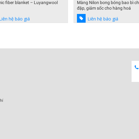
c fiber blanket – Luyangwool
Màng Nilon bong bóng bao bì ch
đập, giảm sốc cho hàng hoá
Liên hệ báo giá
Liên hệ báo giá
hí