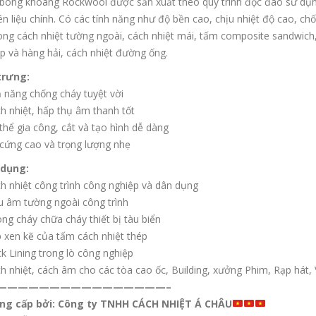
ông khoáng Rockwool được sản xuất theo quy trình độc đáo sử dụng 
n liệu chính. Có các tính năng như độ bền cao, chịu nhiệt độ cao, c
rong cách nhiệt tường ngoài, cách nhiệt mái, tấm composite sandwich,
p và hàng hải, cách nhiệt đường ống.
trưng:
 năng chống cháy tuyệt vời
h nhiệt, hấp thụ âm thanh tốt
thể gia công, cắt và tạo hình dễ dàng
cứng cao và trọng lượng nhẹ
dụng:
h nhiệt công trình công nghiệp và dân dụng
u âm tường ngoài công trình
ng cháy chữa cháy thiết bị tàu biển
 xen kẽ của tấm cách nhiệt thép
k Lining trong lò công nghiệp
h nhiệt, cách âm cho các tòa cao ốc, Building, xưởng Phim, Rạp hát
————————————————–
ng cấp bởi: Công ty TNHH CÁCH NHIỆT Á CHÂU