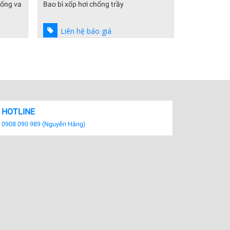
ống va
Bao bì xốp hơi chống trầy
Bông gốm dạ
cháy
Liên hệ báo giá
Liên hệ
HOTLINE
0908 090 989 (Nguyễn Hằng)