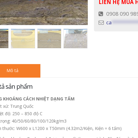
LIÊN HỆ MUA
0908 090 98
ca
*********
Mô tả
tả sản phẩm
G KHOÁNG CÁCH NHIỆT DẠNG TẤM
t xứ: Trung Quốc
ệt độ: 250 – 850 độ C
trọng: 40/50/60/80/100/120kg/m3
h thước: W600 x L1200 x T50mm (4.32m2/Kiện, Kiện = 6 tấm)