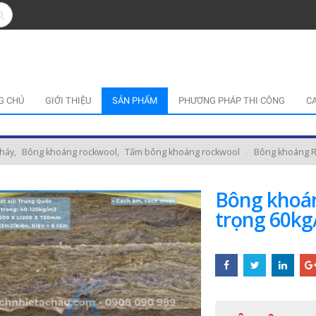
G CHỦ
GIỚI THIỆU
SẢN PHẨM
PHƯƠNG PHÁP THI CÔNG
C
cháy
,
Bông khoáng rockwool
,
Tấm bông khoáng rockwool
Bông khoáng R
Bông khoán
trọng 60k