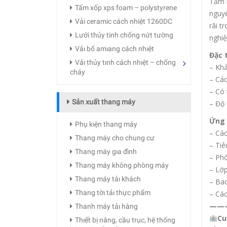
Tấm b
Tấm xốp xps foam – polystyrene
nguyê
Vải ceramic cách nhiệt 1260DC
rãi t
Lưới thủy tinh chống nứt tường
nghiệ
Vảı bố amıang cách nhıệt
Đặc 
Vảı thủy tınh cách nhıệt – chống
– Khả
cháy
– Các
– Có 
Sản xuất thang máy
– Độ 
Ứng 
Phụ kıện thang máy
– Các
Thang máy cho chung cư
– Tiê
Thang máy gıa đình
– Phò
Thang máy không phòng máy
– Lớp
Thang máy tảı khách
– Bac
Thang tờı tảı thực phẩm
– Các
——
Thanh máy tảı hàng
Cu
Thıết bị nâng, cầu trục, hệ thống