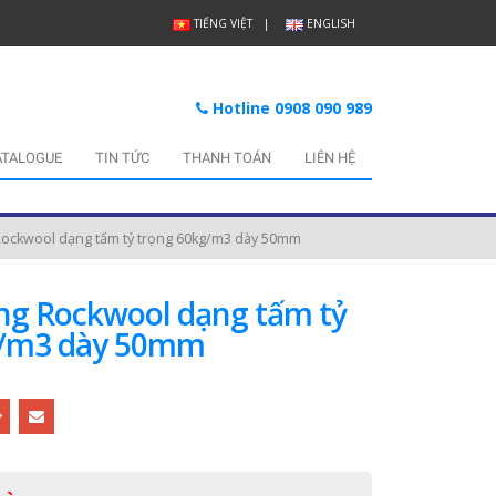
TIẾNG VIỆT
ENGLISH
Hotline 0908 090 989
ATALOGUE
TIN TỨC
THANH TOÁN
LIÊN HỆ
ockwool dạng tấm tỷ trọng 60kg/m3 dày 50mm
g Rockwool dạng tấm tỷ
g/m3 dày 50mm