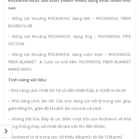
Rockwool được sản xuất thành nhiều dạng khác nhau như
sau:
– Bông sợi khoáng ROCKWOOL dạng tấm – ROCKWOOL FIBER
BOARD/SLAB
– Bông sợi khoáng ROCKWOOL dạng ống – ROCKWOOL PIPE
SECTION
– Bông sợi khoáng ROCKWOOL dạng cuộn trơn – ROCKWOOL
FIBER BLANKET & Cuộn có lưới kẽm ROCKWOOL FIBER BLANKET
WIRED MATS
Tính năng vật liệu:
– Khả năng cách nhiệt tốt: hệ số dẫn nhiệt thấp, k<0,045 m.oK/W.
– Khả năng cách âm tốt: Cấu trúc dạng sợi với tỷ trọng cao giúp
giảm tiếng ồn, giảm độ khuếch âm của mái và vách.
– Không bắt lửa: Đây là ưu điểm vượt trội của Rockwool về khả
năng chống cháy với nhiệt độ làm việc lên đến 650oC.
– Rockwool có tỷ trọng cao, tối thiểu 40kg/m3, tối đa 120kg/m3