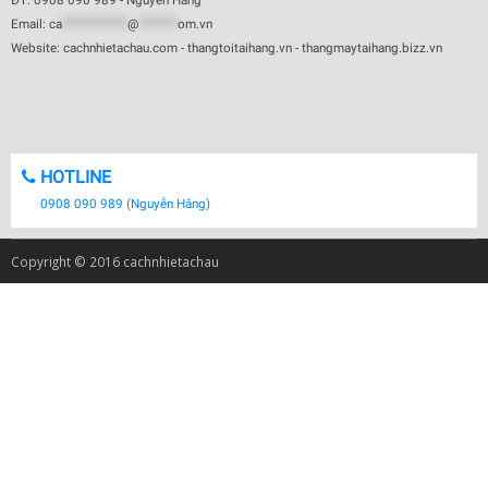
ĐT: 0908 090 989 - Nguyễn Hằng
Email:
ca
************
@
*******
om.vn
Website: cachnhietachau.com - thangtoitaihang.vn - thangmaytaihang.bizz.vn
HOTLINE
0908 090 989 (Nguyễn Hằng)
Copyright © 2016 cachnhietachau