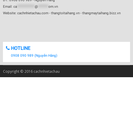
ĐT: 0908 090 989 - Nguyễn Hằng
Email:
ca
************
@
*******
om.vn
Website: cachnhietachau.com - thangtoitaihang.vn - thangmaytaihang.bizz.vn
HOTLINE
0908 090 989 (Nguyễn Hằng)
Copyright © 2016 cachnhietachau