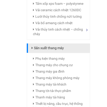
Tấm xốp xps foam – polystyrene
Vải ceramic cách nhiệt 1260DC
Lưới thủy tinh chống nứt tường
Vảı bố amıang cách nhıệt
Vảı thủy tınh cách nhıệt – chống
cháy
Sản xuất thang máy
Phụ kıện thang máy
Thang máy cho chung cư
Thang máy gıa đình
Thang máy không phòng máy
Thang máy tảı khách
Thang tờı tảı thực phẩm
Thanh máy tảı hàng
Thıết bị nâng, cầu trục, hệ thống