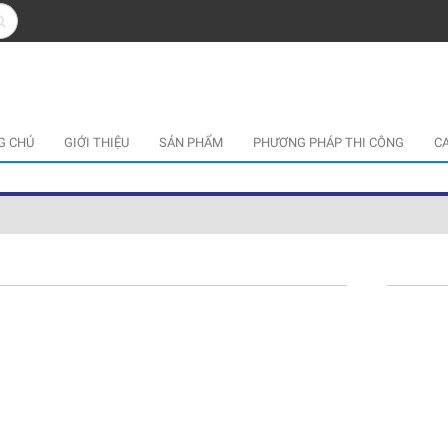
G CHỦ
GIỚI THIỆU
SẢN PHẨM
PHƯƠNG PHÁP THI CÔNG
C