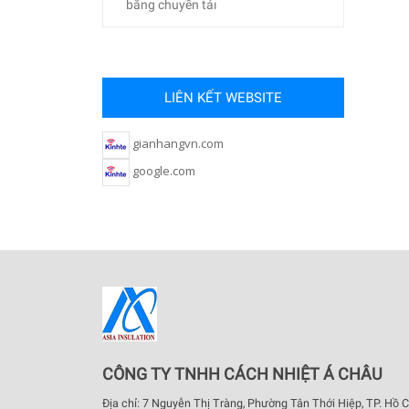
băng chuyền tảı
LIÊN KẾT WEBSITE
gianhangvn.com
google.com
CÔNG TY TNHH CÁCH NHIỆT Á CHÂU
Địa chỉ: 7 Nguyễn Thị Tràng, Phường Tân Thới Hiệp, TP. Hồ C