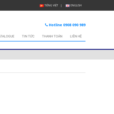
TIẾNG VIỆT
ENGLISH
Hotline 0908 090 989
ATALOGUE
TIN TỨC
THANH TOÁN
LIÊN HỆ