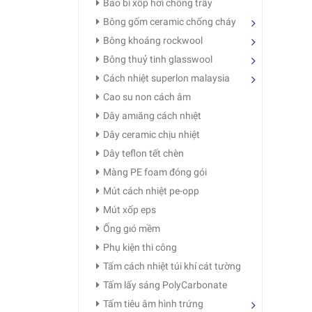
Bao bì xốp hơi chống trầy
Bông gốm ceramic chống cháy
Bông khoáng rockwool
Bông thuỷ tinh glasswool
Cách nhiệt superlon malaysia
Cao su non cách âm
Dây amıăng cách nhıệt
Dây ceramic chịu nhiệt
Dây teflon tết chèn
Màng PE foam đóng gói
Mút cách nhiệt pe-opp
Mút xốp eps
Ống gıó mềm
Phụ kiện thi công
Tấm cách nhiệt túi khí cát tường
Tấm lấy sáng PolyCarbonate
Tấm tiêu âm hình trứng