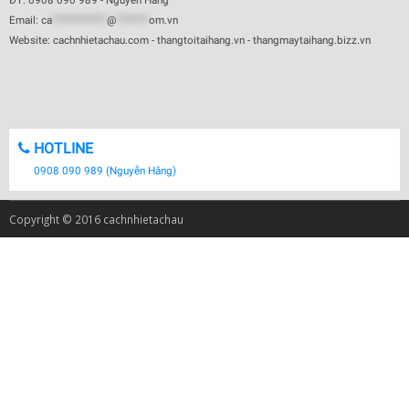
ĐT: 0908 090 989 - Nguyễn Hằng
Email:
ca
************
@
*******
om.vn
Website: cachnhietachau.com - thangtoitaihang.vn - thangmaytaihang.bizz.vn
HOTLINE
0908 090 989 (Nguyễn Hằng)
Copyright © 2016 cachnhietachau