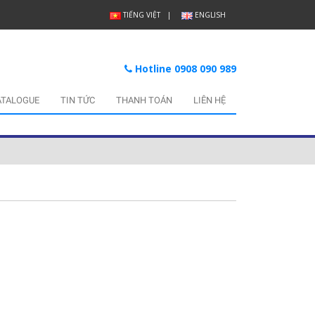
TIẾNG VIỆT
ENGLISH
Hotline 0908 090 989
ATALOGUE
TIN TỨC
THANH TOÁN
LIÊN HỆ