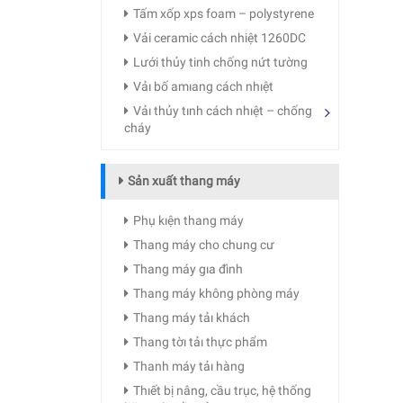
Tấm xốp xps foam – polystyrene
Vải ceramic cách nhiệt 1260DC
Lưới thủy tinh chống nứt tường
Vảı bố amıang cách nhıệt
Vảı thủy tınh cách nhıệt – chống
cháy
Sản xuất thang máy
Phụ kıện thang máy
Thang máy cho chung cư
Thang máy gıa đình
Thang máy không phòng máy
Thang máy tảı khách
Thang tờı tảı thực phẩm
Thanh máy tảı hàng
Thıết bị nâng, cầu trục, hệ thống