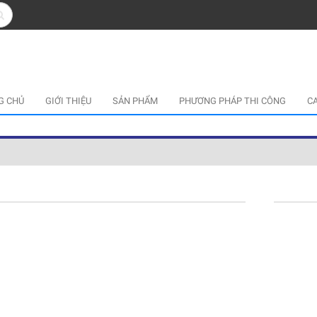
G CHỦ
GIỚI THIỆU
SẢN PHẨM
PHƯƠNG PHÁP THI CÔNG
C