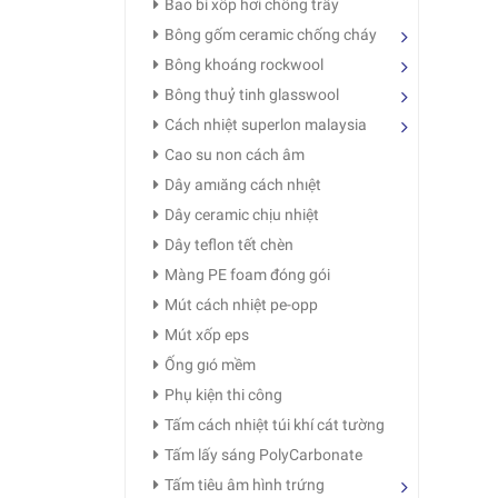
Bao bì xốp hơi chống trầy
Bông gốm ceramic chống cháy
Bông khoáng rockwool
Bông thuỷ tinh glasswool
Cách nhiệt superlon malaysia
Cao su non cách âm
Dây amıăng cách nhıệt
Dây ceramic chịu nhiệt
Dây teflon tết chèn
Màng PE foam đóng gói
Mút cách nhiệt pe-opp
Mút xốp eps
Ống gıó mềm
Phụ kiện thi công
Tấm cách nhiệt túi khí cát tường
Tấm lấy sáng PolyCarbonate
Tấm tiêu âm hình trứng