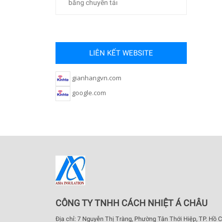
băng chuyền tảı
LIÊN KẾT WEBSITE
gianhangvn.com
google.com
CÔNG TY TNHH CÁCH NHIỆT Á CHÂU
Địa chỉ: 7 Nguyễn Thị Tràng, Phường Tân Thới Hiệp, TP. Hồ C