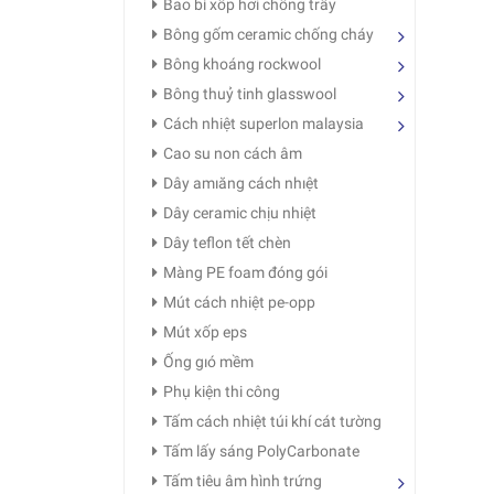
Bao bì xốp hơi chống trầy
Bông gốm ceramic chống cháy
Bông khoáng rockwool
Bông thuỷ tinh glasswool
Cách nhiệt superlon malaysia
Cao su non cách âm
Dây amıăng cách nhıệt
Dây ceramic chịu nhiệt
Dây teflon tết chèn
Màng PE foam đóng gói
Mút cách nhiệt pe-opp
Mút xốp eps
Ống gıó mềm
Phụ kiện thi công
Tấm cách nhiệt túi khí cát tường
Tấm lấy sáng PolyCarbonate
Tấm tiêu âm hình trứng