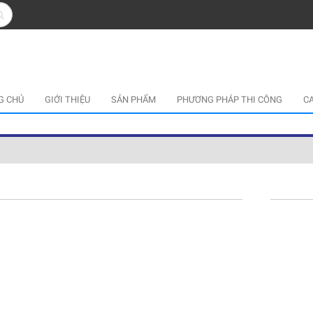
G CHỦ
GIỚI THIỆU
SẢN PHẨM
PHƯƠNG PHÁP THI CÔNG
C