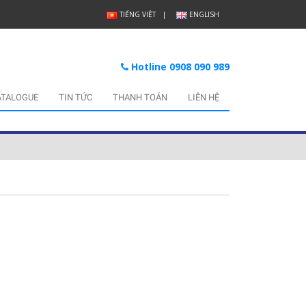
TIẾNG VIỆT
ENGLISH
Hotline 0908 090 989
ATALOGUE
TIN TỨC
THANH TOÁN
LIÊN HỆ