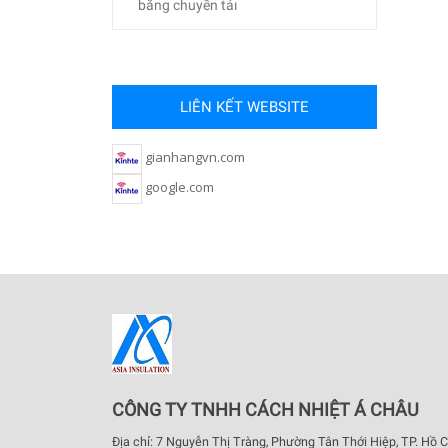
băng chuyền tảı
LIÊN KẾT WEBSITE
gianhangvn.com
google.com
CÔNG TY TNHH CÁCH NHIỆT Á CHÂU
Địa chỉ: 7 Nguyễn Thị Tràng, Phường Tân Thới Hiệp, TP. Hồ C