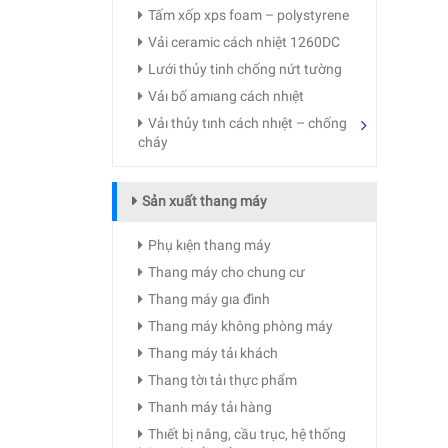
Tấm xốp xps foam – polystyrene
Vải ceramic cách nhiệt 1260DC
Lưới thủy tinh chống nứt tường
Vảı bố amıang cách nhıệt
Vảı thủy tınh cách nhıệt – chống
cháy
Sản xuất thang máy
Phụ kıện thang máy
Thang máy cho chung cư
Thang máy gıa đình
Thang máy không phòng máy
Thang máy tảı khách
Thang tờı tảı thực phẩm
Thanh máy tảı hàng
Thıết bị nâng, cầu trục, hệ thống