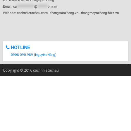
ĐT: 0908 090 989 - Nguyễn Hằng
Email:
ca
************
@
*******
om.vn
Website: cachnhietachau.com - thangtoitaihang.vn - thangmaytaihang.bizz.vn
HOTLINE
0908 090 989 (Nguyễn Hằng)
Copyright © 2016 cachnhietachau